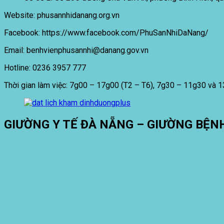
Website: phusannhidanang.org.vn
Facebook: https://www.facebook.com/PhuSanNhiDaNang/
Email: benhvienphusannhi@danang.gov.vn
Hotline: 0236 3957 777
Thời gian làm việc: 7g00 – 17g00 (T2 – T6), 7g30 – 11g30 và 
GIƯỜNG Y TẾ ĐÀ NẴNG – GIƯỜNG BỆN