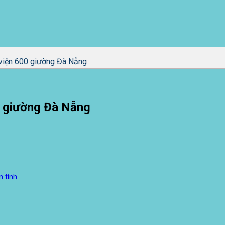
 viện 600 giường Đà Nẵng
0 giường Đà Nẵng
n tính