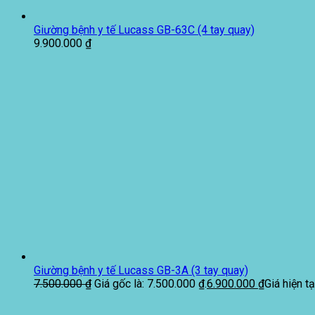
Giường bệnh y tế Lucass GB-63C (4 tay quay)
9.900.000
₫
Giường bệnh y tế Lucass GB-3A (3 tay quay)
7.500.000
₫
Giá gốc là: 7.500.000 ₫.
6.900.000
₫
Giá hiện tạ