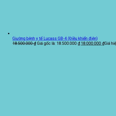
Giường bệnh y tế Lucass GB-4 (Điều khiển điện)
18.500.000
₫
Giá gốc là: 18.500.000 ₫.
18.000.000
₫
Giá hi