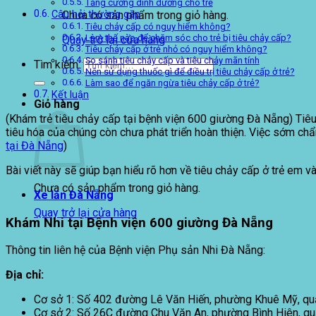
Tăng cường dinh dưỡng cho trẻ
Chưa có sản phẩm trong giỏ hàng.
Câu hỏi thường gặp
Tiêu chảy cấp có nguy hiểm không?
Làm thế nào để chăm sóc cho trẻ bị tiêu chảy cấp?
Quay trở lại cửa hàng
Tiêu chảy cấp ở trẻ nhỏ có nguy hiểm không?
So sánh tiêu chảy cấp và tiêu chảy mãn tính
Tìm kiếm:
Nên sử dụng thuốc gì để điều trị tiêu chảy cấp ở trẻ?
Làm sao để ngăn ngừa tiêu chảy cấp ở trẻ?
Kết luận
Giỏ hàng
(Khám trẻ tiêu chảy cấp tại bệnh viện 600 giường Đà Nẵng) Tiêu
tiêu hóa của chúng còn chưa phát triển hoàn thiện. Việc sớm chẩn
tại Đà Nẵng
)
Bài viết này sẽ giúp bạn hiểu rõ hơn về tiêu chảy cấp ở trẻ em và
Chưa có sản phẩm trong giỏ hàng.
Xe lăn Đà Nẵng
Quay trở lại cửa hàng
Khám Nhi tại Bệnh viện 600 giường Đà Nẵng
Thông tin liên hệ của Bệnh viện Phụ sản Nhi Đà Nẵng:
Địa chỉ:
Cơ sở 1: Số 402 đường Lê Văn Hiến, phường Khuê Mỹ, qu
Cơ sở 2: Số 26C đường Chu Văn An, phường Bình Hiên, qu