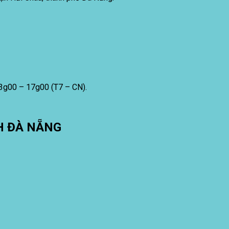
13g00 – 17g00 (T7 – CN).
H ĐÀ NẴNG