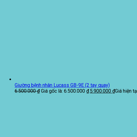
Giường bệnh nhân Lucass GB-9E (2 tay quay)
6.500.000
₫
Giá gốc là: 6.500.000 ₫.
5.900.000
₫
Giá hiện tạ