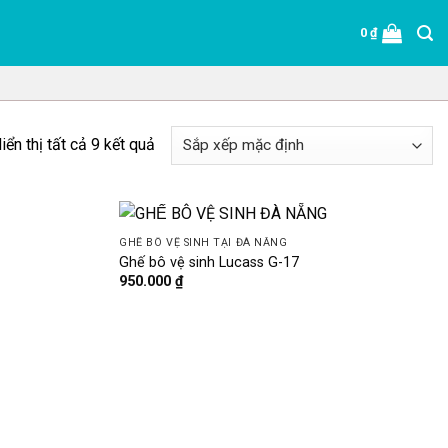
0
₫
iển thị tất cả 9 kết quả
GHẾ BÔ VỆ SINH TẠI ĐÀ NẴNG
Ghế bô vệ sinh Lucass G-17
950.000
₫