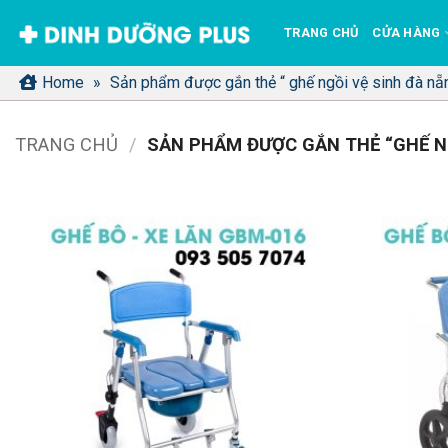
Bỏ
TRANG CHỦ
CỬA HÀNG
qua
nội
Home
»
Sản phẩm được gắn thẻ “ ghế ngồi vệ sinh đà nẵ
dung
TRANG CHỦ
/
SẢN PHẨM ĐƯỢC GẮN THẺ “GHẾ NG