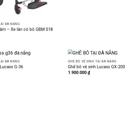
TẠI ĐÀ NẴNG
tắm – Xe lăn có bô GBM 018
TẠI ĐÀ NẴNG
GHẾ BÔ VỆ SINH TẠI ĐÀ NẴNG
 Lucass G-36
Ghế bô vệ sinh Lucass GX-200
1.900.000
₫