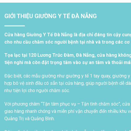
GIỚI THIỆU GIƯỜNG Y TẾ ĐÀ NẴNG
Cửa hàng Giường Y Tế Đà Nẵng là địa chỉ đáng tin cậy cun
cho nhu cầu chăm sóc người bệnh tại nhà và trong các cơ s
Tọa lạc tại 120 Lương Trúc Đàm, Đà Nẵng, cửa hàng khôn
tiện nghi mà còn đặt trọng tâm vào sự an tâm và thoải má
Đặc biệt, các mẫu giường như giường y tế 1 tay quay, giường y 
hợp bô vệ sinh đều có sẵn tại cửa hàng, giúp người bệnh dễ dàn
như tiện lợi cho người chăm sóc.
Với phương châm “Tận tâm phục vụ – Tận tình chăm sóc”, cửa h
giao hàng nhanh chóng và miễn phí vận chuyển đến nhiều khu vự
Quảng Trị và Quảng Bình.