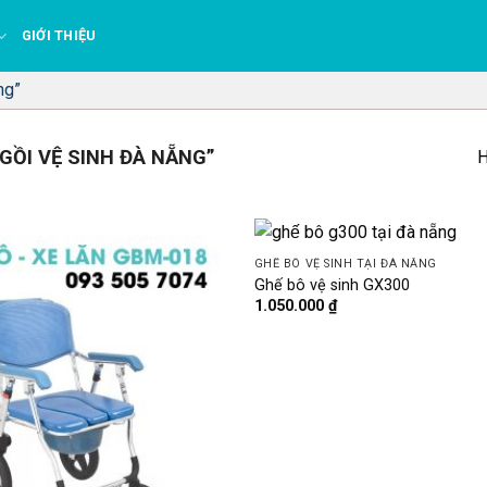
GIỚI THIỆU
ng”
ỒI VỆ SINH ĐÀ NẴNG”
H
GHẾ BÔ VỆ SINH TẠI ĐÀ NẴNG
Ghế bô vệ sinh GX300
1.050.000
₫