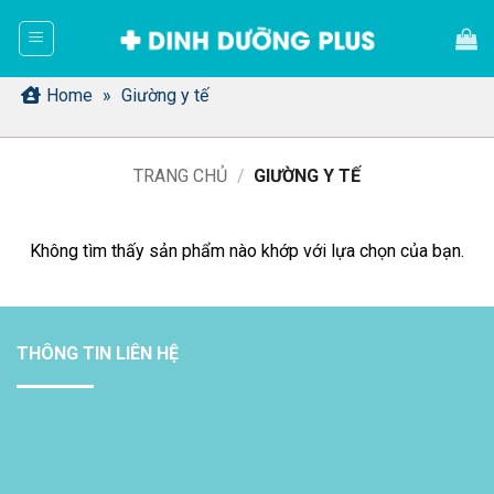
Bỏ
qua
nội
dung
Home
»
Giường y tế
TRANG CHỦ
/
GIƯỜNG Y TẾ
Không tìm thấy sản phẩm nào khớp với lựa chọn của bạn.
THÔNG TIN LIÊN HỆ