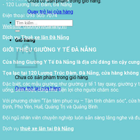
Chưa có sản phẩm trong giỏ hàng.
- 120 Lương Trúc Đàm, Đà Nẵng
Quay trở lại cửa hàng
Điện thoại: 093 505 7074
Tìm
Website: Giuongytedanang.vn
kiếm:
Dịch vụ
Thuê xe lăn Đà Nẵng
Giỏ hàng
GIỚI THIỆU GIƯỜNG Y TẾ ĐÀ NẴNG
Cửa hàng Giường Y Tế Đà Nẵng là địa chỉ đáng tin cậy cung
Tọa lạc tại 120 Lương Trúc Đàm, Đà Nẵng, cửa hàng không 
Chưa có sản phẩm trong giỏ hàng.
Đặc biệt, các mẫu giường như giường y tế 1 tay quay, giường y t
Quay trở lại cửa hàng
uống, sinh hoạt, cũng như tiện lợi cho người chăm sóc.
Với phương châm “Tận tâm phục vụ – Tận tình chăm sóc”, cửa hà
Định, Phú Yên, Huế, Quảng Trị và Quảng Bình.
Đội ngũ nhân viên chuyên nghiệp luôn sẵn sàng lắng nghe và đưa
Dịch vụ
thuê xe lăn tại Đà Nẵng