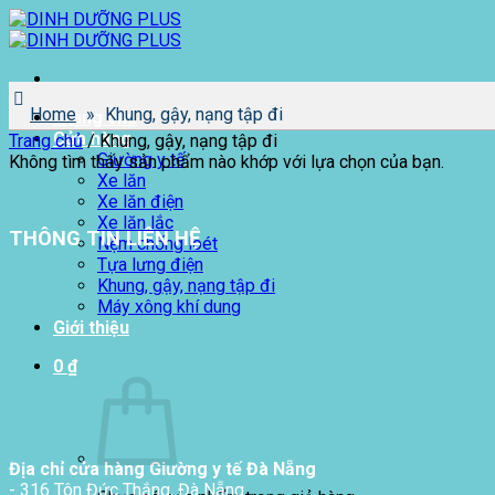
Bỏ
qua
nội
dung
Home
»
Khung, gậy, nạng tập đi
Trang chủ
Cửa hàng
Trang chủ
/
Khung, gậy, nạng tập đi
Giường y tế
Không tìm thấy sản phẩm nào khớp với lựa chọn của bạn.
Xe lăn
Xe lăn điện
Xe lăn lắc
THÔNG TIN LIÊN HỆ
Nệm chống loét
Tựa lưng điện
Khung, gậy, nạng tập đi
Máy xông khí dung
Giới thiệu
0
₫
Địa chỉ cửa hàng Giường y tế Đà Nẵng
- 316 Tôn Đức Thắng, Đà Nẵng