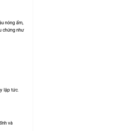
hậu nóng ẩm,
ệu chứng như
y lập tức.
tĩnh và