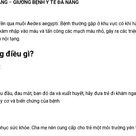
ẴNG
–
GIƯỜNG BỆNH Y TẾ ĐÀ NẴNG
ruyền qua muỗi Aedes aegypti. Bệnh thường gặp ở khu vực có khí 
ẽ xâm nhập vào máu và tấn công các mạch máu nhỏ, gây ra các tri
 nội tạng.
g điều gì?
:
u đầu, đau mắt, ban đỏ da và xuất huyết, hãy đưa trẻ đi khám nga
uy cơ và biến chứng của bệnh.
 phục sức khỏe. Cha mẹ nên cung cấp cho trẻ một môi trường yên 