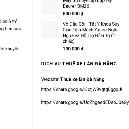
Máy đo huyết áp bắp tay
Beurer BM26
800.000
₫
iến ở trẻ
Vớ Đầu Gối - Tất Y Khoa Suy
ng tiêu cực
Giãn Tĩnh Mạch Yasee Ngăn
Ngừa và Hỗ Trợ Điều Trị (1
chiếc)
190.000
₫
 lời khuyên
DỊCH VỤ THUÊ XE LĂN ĐÀ NẴNG
Website:
Thuê xe lăn Đà Nẵng
https://share.google/i3ctjW9vgtg0ggqJl
https://share.google/UqZhgeedEDsoJ0eGy