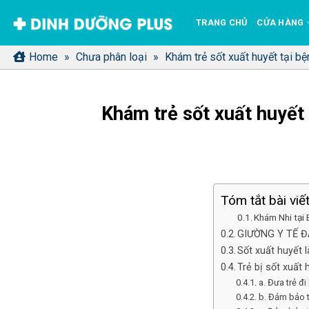
Bỏ
TRANG CHỦ
CỬA HÀNG
qua
nội
Home
»
Chưa phân loại
»
Khám trẻ sốt xuất huyết tại b
dung
Khám trẻ sốt xuất huyết
Tóm tắt bài viế
Khám Nhi tại
GIƯỜNG Y TẾ 
Sốt xuất huyết l
Trẻ bị sốt xuất
a. Đưa trẻ đ
b. Đảm bảo t