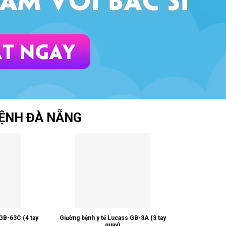
BỆNH ĐÀ NẴNG
GB-63C (4 tay
Giường bệnh y tế Lucass GB-3A (3 tay
quay)