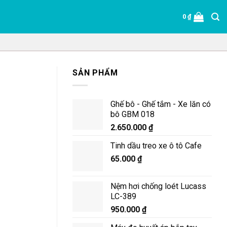
0
₫
SẢN PHẨM
Ghế bô - Ghế tắm - Xe lăn có
bô GBM 018
2.650.000
₫
Tinh dầu treo xe ô tô Cafe
65.000
₫
Nệm hơi chống loét Lucass
LC-389
950.000
₫