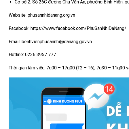
Cơ sở 2: Số 26C đường Chu Văn An, phường Bình Hiên, qu
Website: phusannhidanang.org.vn
Facebook: https://www.facebook.com/PhuSanNhiDaNang/
Email: benhvienphusannhi@danang.gov.vn
Hotline: 0236 3957 777
Thời gian làm việc: 7g00 – 17g00 (T2 – T6), 7g30 – 11g30 