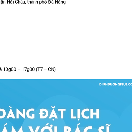
ận Hải Châu, thành phố Đà Nẵng.
và 13g00 – 17g00 (T7 – CN).