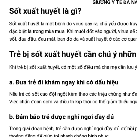
GIƯỜNG Y TẾ ĐÀ N
Sốt xuất huyết là gì?
Sốt xuất huyết là một bệnh do virus gây ra, chủ yếu được t
đặc biệt là trong mùa mưa. Khi muỗi đốt vào người, virus s
sốt, đau đầu, đau mắt, ban đỏ da và xuất huyết ở các cơ quan
Trẻ bị sốt xuất huyết cần chú ý nhữn
Khi trẻ bị sốt xuất huyết, có một số điều mà cha mẹ cần lưu ý
a. Đưa trẻ đi khám ngay khi có dấu hiệu
Nếu trẻ có sốt cao đột ngột kèm theo các triệu chứng như đa
Việc chẩn đoán sớm và điều trị kịp thời có thể giảm thiểu ng
b. Đảm bảo trẻ được nghỉ ngơi đầy đủ
Trong giai đoạn bệnh, trẻ cần được nghỉ ngơi đầy đủ để hồi
thoáng đãng để giúp trẻ nhanh chóng bình phục.