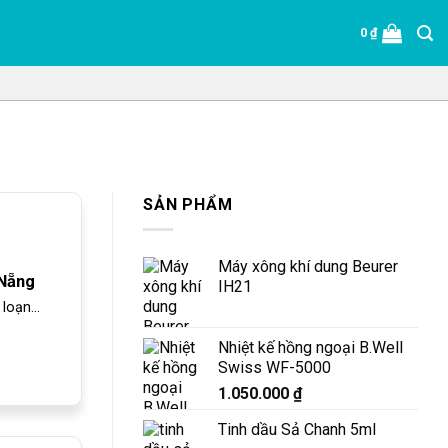
0
₫
SẢN PHẨM
Máy xông khí dung Beurer
 Nẵng
IH21
loạn...
Nhiệt kế hồng ngoại B.Well
Swiss WF-5000
1.050.000
₫
Tinh dầu Sả Chanh 5ml