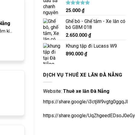
Được xếp
25.000
₫
hạng
5.00
5 sao
Ghế bô - Ghế tắm - Xe lăn có
 Nẵng
bô GBM 018
m kí...
2.650.000
₫
Khung tập đi Lucass W9
890.000
₫
DỊCH VỤ THUÊ XE LĂN ĐÀ NẴNG
Website:
Thuê xe lăn Đà Nẵng
https://share.google/i3ctjW9vgtg0ggqJl
https://share.google/UqZhgeedEDsoJ0eGy