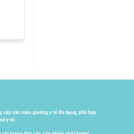
g cấp các mẫu giường y tế đa dạng, phù hợp
ở y tế.
g chỉ mang đến các sản phẩm chất lượng,