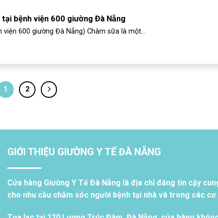
tại bệnh viện 600 giường Đà Nẵng
 viện 600 giường Đà Nẵng) Chàm sữa là một...
1
2
GIỚI THIỆU GIƯỜNG Y TẾ ĐÀ NẴNG
Cửa hàng Giường Y Tế Đà Nẵng là địa chỉ đáng tin cậy cun
cho nhu cầu chăm sóc người bệnh tại nhà và trong các cơ s
Tọa lạc tại 120 Lương Trúc Đàm, Đà Nẵng, cửa hàng khôn