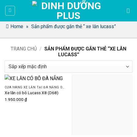
Bỏ
qua
nội
dung
Home
»
Sản phẩm được gắn thẻ “ xe lăn lucass”
TRANG CHỦ
/
SẢN PHẨM ĐƯỢC GẮN THẺ “XE LĂN
LUCASS”
CỬA HÀNG XE LĂN TẠI ĐÀ NẴNG 093 505 7074 | DINH DƯỠNG PLUS
Xe lăn có bô Lucass X8 (D68)
1.950.000
₫