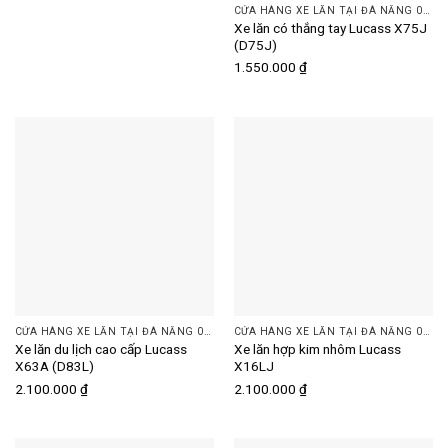
CỬA HÀNG XE LĂN TẠI ĐÀ NẴNG 093 505 7074 | DINH DƯỠNG PLUS
Xe lăn có thắng tay Lucass X75J
(D75J)
1.550.000
₫
CỬA HÀNG XE LĂN TẠI ĐÀ NẴNG 093 505 7074 | DINH DƯỠNG PLUS
CỬA HÀNG XE LĂN TẠI ĐÀ NẴNG 093 505 7074 | DINH DƯỠNG PLUS
Xe lăn du lịch cao cấp Lucass
Xe lăn hợp kim nhôm Lucass
X63A (D83L)
X16LJ
2.100.000
₫
2.100.000
₫