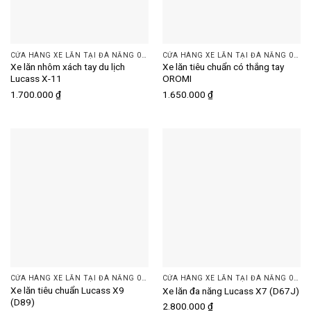
CỬA HÀNG XE LĂN TẠI ĐÀ NẴNG 093 505 7074 | DINH DƯỠNG PLUS
CỬA HÀNG XE LĂN TẠI ĐÀ NẴNG 093 505 7074 | DINH DƯỠNG PLUS
Xe lăn nhôm xách tay du lịch
Xe lăn tiêu chuẩn có thắng tay
Lucass X-11
OROMI
1.700.000
₫
1.650.000
₫
CỬA HÀNG XE LĂN TẠI ĐÀ NẴNG 093 505 7074 | DINH DƯỠNG PLUS
CỬA HÀNG XE LĂN TẠI ĐÀ NẴNG 093 505 7074 | DINH DƯỠNG PLUS
Xe lăn tiêu chuẩn Lucass X9
Xe lăn đa năng Lucass X7 (D67J)
(D89)
2.800.000
₫