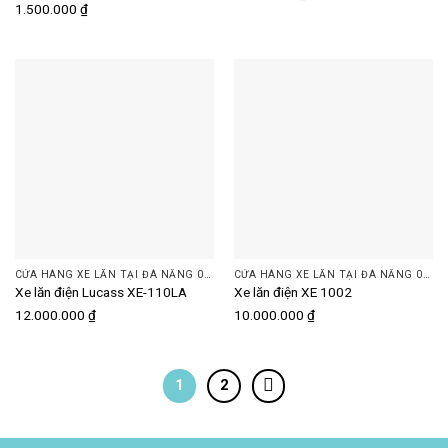
1.500.000
₫
CỬA HÀNG XE LĂN TẠI ĐÀ NẴNG 093 505 7074 | DINH DƯỠNG PLUS
CỬA HÀNG XE LĂN TẠI ĐÀ NẴNG 093 505 7074 | DINH DƯỠNG PLUS
Xe lăn điện Lucass XE-110LA
Xe lăn điện XE 1002
12.000.000
₫
10.000.000
₫
1
2