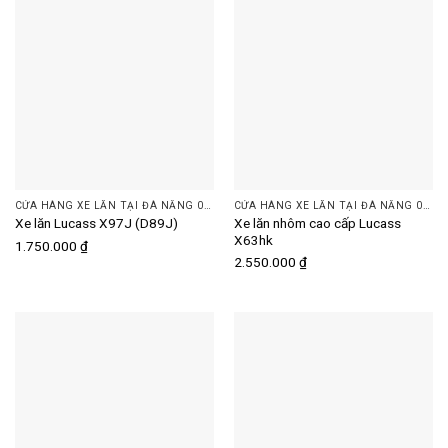
CỬA HÀNG XE LĂN TẠI ĐÀ NẴNG 093 505 7074 | DINH DƯỠNG PLUS
CỬA HÀNG XE LĂN TẠI ĐÀ NẴNG 093 505 7074 | DINH DƯỠNG PLUS
Xe lăn nhôm cao cấp Lucass
Xe lăn Lucass X97J (D89J)
X63hk
1.750.000
₫
2.550.000
₫