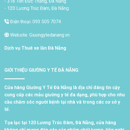
- 316 Tôn Đức Thắng, Đà Nẵng
- 120 Lương Trúc Đàm, Đà Nẵng
Điện thoại: 093 505 7074
Website: Giuongytedanang.vn
Dịch vụ
Thuê xe lăn Đà Nẵng
GIỚI THIỆU GIƯỜNG Y TẾ ĐÀ NẴNG
Cửa hàng Giường Y Tế Đà Nẵng là địa chỉ đáng tin cậy
cung cấp các mẫu giường y tế đa dạng, phù hợp cho nhu
cầu chăm sóc người bệnh tại nhà và trong các cơ sở y
tế.
Tọa lạc tại 120 Lương Trúc Đàm, Đà Nẵng, cửa hàng
không chỉ mang đến các sản phẩm chất lượng, tiện nghi