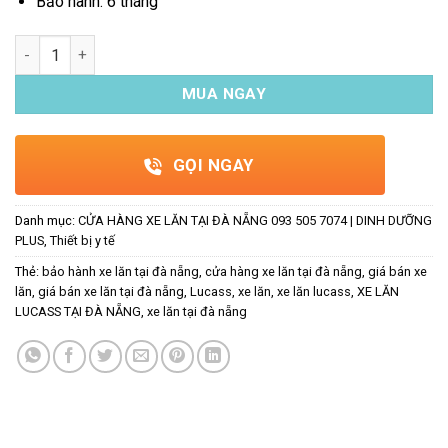
Bảo hành: 6 tháng
Xe lăn nhôm cao cấp Lucass X63hk số lượng
MUA NGAY
GỌI NGAY
Danh mục:
CỬA HÀNG XE LĂN TẠI ĐÀ NẴNG 093 505 7074 | DINH DƯỠNG
PLUS
,
Thiết bị y tế
Thẻ:
bảo hành xe lăn tại đà nẵng
,
cửa hàng xe lăn tại đà nẵng
,
giá bán xe
lăn
,
giá bán xe lăn tại đà nẵng
,
Lucass
,
xe lăn
,
xe lăn lucass
,
XE LĂN
LUCASS TẠI ĐÀ NẴNG
,
xe lăn tại đà nẵng