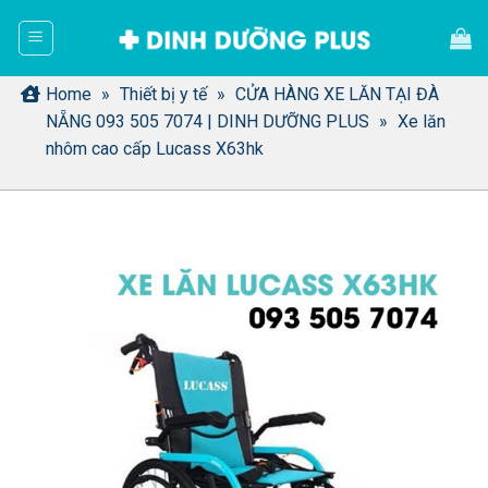
Bỏ
qua
nội
dung
Home
»
Thiết bị y tế
»
CỬA HÀNG XE LĂN TẠI ĐÀ
NẴNG 093 505 7074 | DINH DƯỠNG PLUS
»
Xe lăn
nhôm cao cấp Lucass X63hk