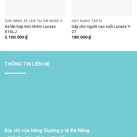
CỬA HÀNG XE LĂN TẠI ĐÀ NẴNG 093 505 7074 | DINH DƯỠNG PLUS
GẬY, NẠNG TẬP ĐI
Xe lăn hợp kim nhôm Lucass
Gậy cho người cao tuổi Lucass Y-
X16LJ
27
2.100.000
₫
180.000
₫
THÔNG TIN LIÊN HỆ
Địa chỉ cửa hàng Giường y tế Đà Nẵng