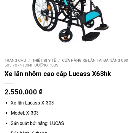
TRANG CHỦ
/
THIẾT BỊ Y TẾ
/
CỬA HÀNG XE LĂN TẠI ĐÀ NẴNG 093
505 7074 | DINH DƯỠNG PLUS
Xe lăn nhôm cao cấp Lucass X63hk
2.550.000
₫
Xe lăn Lucass X-303
Model: X-303
Sản xuất bởi hãng: LUCAS