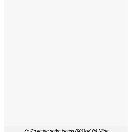
Xe lăn khung nhôm lucass DX63HK Đà Nẵng