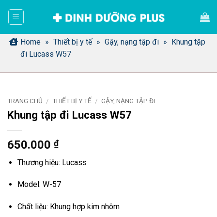
Bỏ
qua
nội
dung
Home
»
Thiết bị y tế
»
Gậy, nạng tập đi
»
Khung tập
đi Lucass W57
TRANG CHỦ
/
THIẾT BỊ Y TẾ
/
GẬY, NẠNG TẬP ĐI
Khung tập đi Lucass W57
650.000
₫
Thương hiệu
:
Lucass
Model: W
-5
7
Chất liệu
:
Khung hợp kim nhôm