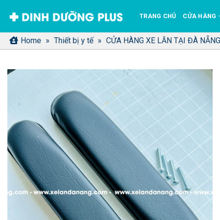
Bỏ
TRANG CHỦ
CỬA HÀNG
qua
nội
Home
»
Thiết bị y tế
»
CỬA HÀNG XE LĂN TẠI ĐÀ NẴNG
dung