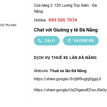
Cửa hàng 2: 120 Lương Trúc Đàm - Đà
Nẵng
093 505 7074
Hotline :
LUS
,
Phụ kiện
Chat với Giường y tế Đà Nẵng
ZALO
FACEBOOK
DỊCH VỤ THUÊ XE LĂN ĐÀ NẴNG
Website:
Thuê xe lăn Đà Nẵng
https://share.google/i3ctjW9vgtg0ggqJl
https://share.google/UqZhgeedEDsoJ0eGy