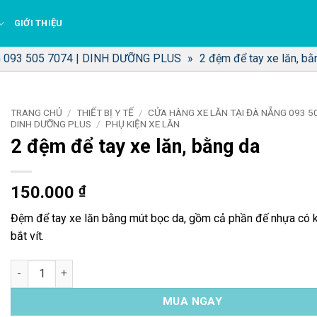
GIỚI THIỆU
 093 505 7074 | DINH DƯỠNG PLUS
»
2 đệm để tay xe lăn, bằ
TRANG CHỦ
/
THIẾT BỊ Y TẾ
/
CỬA HÀNG XE LĂN TẠI ĐÀ NẴNG 093 50
DINH DƯỠNG PLUS
/
PHỤ KIỆN XE LĂN
2 đệm để tay xe lăn, bằng da
150.000
₫
Đệm để tay xe lăn bằng mút bọc da, gồm cả phần đế nhựa có k
bắt vít.
2 đệm để tay xe lăn, bằng da số lượng
MUA NGAY