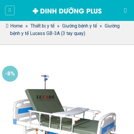
Bỏ
qua
nội
dung
Home
»
Thiết bị y tế
»
Giường bệnh y tế
»
Giường
bệnh y tế Lucass GB-3A (3 tay quay)
-8%