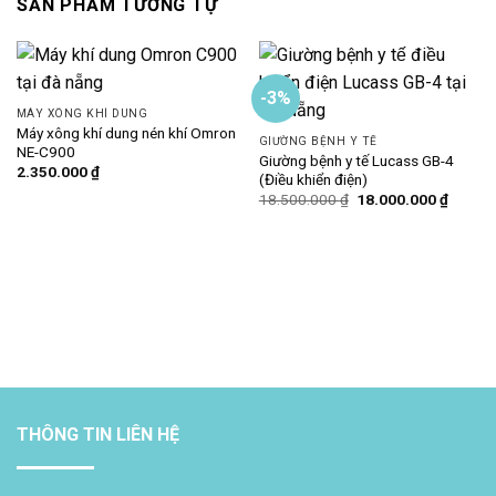
SẢN PHẨM TƯƠNG TỰ
-3%
MÁY XÔNG KHÍ DUNG
Máy xông khí dung nén khí Omron
GIƯỜNG BỆNH Y TẾ
NE-C900
Giường bệnh y tế Lucass GB-4
2.350.000
₫
(Điều khiển điện)
Giá
Giá
18.500.000
₫
18.000.000
₫
gốc
hiện
là:
tại
18.500.000 ₫.
là:
18.000
THÔNG TIN LIÊN HỆ