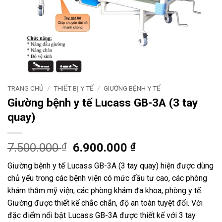
TRANG CHỦ
/
THIẾT BỊ Y TẾ
/
GIƯỜNG BỆNH Y TẾ
Giường bệnh y tế Lucass GB-3A (3 tay
quay)
Giá
Giá
7.500.000
₫
6.900.000
₫
gốc
hiện
Giường bệnh y tế Lucass GB-3A (3 tay quay) hiện được dùng
là:
tại
chủ yếu trong các bệnh viện có mức đầu tư cao, các phòng
7.500.000 ₫.
là:
khám thẫm mỹ viện, các phòng khám đa khoa, phòng y tế.
6.900.000 ₫.
Giường được thiết kế chắc chắn, độ an toàn tuyệt đối. Với
đặc điểm nổi bật Lucass GB-3A được thiết kế với 3 tay