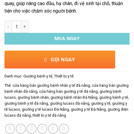
quay, giúp nâng cao đầu, hạ chân, đi vệ sinh tại chỗ, thuận
tiện cho việc chăm sóc người bệnh.
Giường bệnh y tế Lucass GB-3A (3 tay quay) số lượng
MUA NGAY
GỌI NGAY
Danh mục:
Giường bệnh y tế
,
Thiết bị y tế
Thẻ:
cửa hàng bán giường bệnh nhân y tế đà nẵng
,
cửa hàng bán giường
bệnh nhân đà nẵng
,
cửa hàng bán giường y tế đà nẵng
,
giường bệnh
lucass
,
giường bệnh nhân
,
giường bệnh nhân Đà Nẵng
,
giường bệnh y tế
,
giường bệnh y tế đà nẵng
,
giường lucass đà nẵng
,
giường y tế
,
giường y
tế lucass
,
giường y tế lucass Đà Nẵng
,
giường y tế Đà Nẵng
,
giường điện
lucass đà nẵng
,
thiết bị y tế đà nẵng