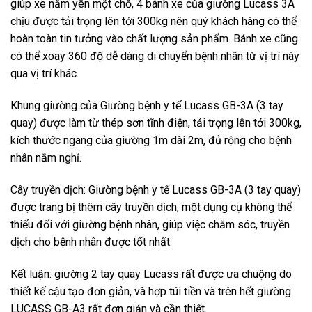
giúp xe nằm yên một chỗ, 4 bánh xe của giường Lucass 3A
chịu được tải trọng lên tới 300kg nên quý khách hàng có thể
hoàn toàn tin tưởng vào chất lượng sản phẩm. Bánh xe cũng
có thể xoay 360 độ dễ dàng di chuyển bệnh nhân từ vị trí này
qua vị trí khác.
Khung giường của Giường bệnh y tế Lucass GB-3A (3 tay
quay) được làm từ thép sơn tĩnh điện, tải trọng lên tới 300kg,
kích thước ngang của giường 1m dài 2m, đủ rộng cho bệnh
nhân nằm nghỉ.
Cây truyền dịch: Giường bệnh y tế Lucass GB-3A (3 tay quay)
được trang bị thêm cây truyền dịch, một dụng cụ không thể
thiếu đối với giường bệnh nhân, giúp việc chăm sóc, truyền
dịch cho bệnh nhân được tốt nhất.
Kết luận: giường 2 tay quay Lucass rất được ưa chuộng do
thiết kế cậu tạo đơn giản, và hợp túi tiền và trên hết giường
LUCASS GB-A3 rất đơn giản và cần thiết.