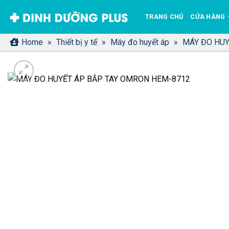
Bỏ
TRANG CHỦ
CỬA HÀNG
qua
nội
Home
»
Thiết bị y tế
»
Máy đo huyết áp
»
MÁY ĐO HUY
dung