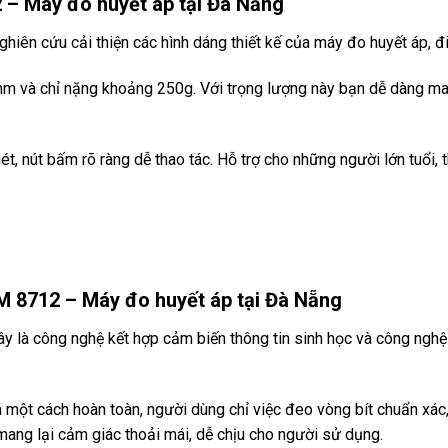
 – Máy đo huyết áp tại Đà Nẵng
 nghiên cứu cải thiện các hình dáng thiết kế của máy đo huyết á
 mm và chỉ nặng khoảng 250g. Với trọng lượng này bạn dễ dàng m
, nút bấm rõ ràng dễ thao tác. Hỗ trợ cho những người lớn tuổi, t
 8712 – Máy đo huyết áp tại Đà Nẵng
đây là công nghệ kết hợp cảm biến thông tin sinh học và công ngh
 một cách hoàn toàn, người dùng chỉ việc đeo vòng bít chuẩn xác,
mang lại cảm giác thoải mái, dễ chịu cho người sử dụng.