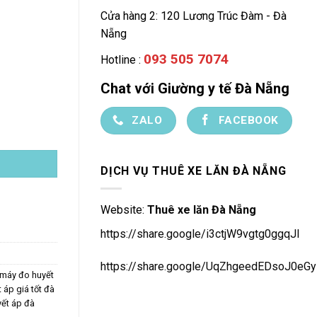
Cửa hàng 2: 120 Lương Trúc Đàm - Đà
Nẵng
093 505 7074
Hotline :
Chat với Giường y tế Đà Nẵng
ZALO
FACEBOOK
DỊCH VỤ THUÊ XE LĂN ĐÀ NẴNG
Website:
Thuê xe lăn Đà Nẵng
https://share.google/i3ctjW9vgtg0ggqJl
https://share.google/UqZhgeedEDsoJ0eGy
 máy đo huyết
 áp giá tốt đà
ết áp đà