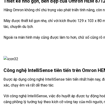
Thiết kế nhỏ gọn, bền đẹp của Omron HEM 8712
Hãng Omron không chỉ chú trọng vào phát triển tính năng, còn
Máy được thiết kế gọn nhẹ, chỉ với kích thước 129 x 103 x 80
tác, chuyến du lịch.
Ngoài ra màn hình máy cũng được làm to hơn, chữ số cũng rõ nét
Công nghệ IntelliSense tiên tiến trên
Omron HEM
Được áp dụng công nghệ IntelliSense tiên tiến nhất hiện nay, 
xác, chạy êm và rất dễ thao tác.
Với công nghệ IntelliSense, việc đo huyết áp được tự động hoá
căng phồng lý tưởng tuỳ theo kích cỡ vòng tay của mỗi người, 