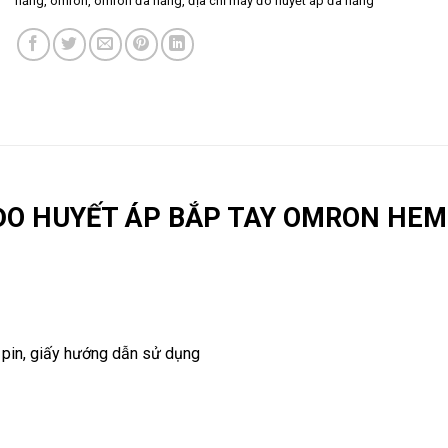
nẵng
,
omron
,
omron đà nẵng
,
địa chỉ máy đo huyết áp đà nẵng
ĐO HUYẾT ÁP BẮP TAY OMRON HEM
pin, giấy hướng dẫn sử dụng