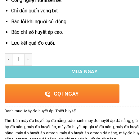
Công nghệ Intellisense.
Chỉ dẫn quấn vòng bít.
Báo lỗi khi người cử động.
Báo chỉ số huyết áp cao.
Lưu kết quả đo cuối.
MÁY ĐO HUYẾT ÁP BẮP TAY OMRON HEM-8712 số lượng
MUA NGAY
GỌI NGAY
Danh mục:
Máy đo huyết áp
,
Thiết bị y tế
Thẻ:
bán máy đo huyết áp đà nẵng
,
bảo hành máy đo huyết áp đà nẵng
,
giá
áp đà nẵng
,
máy đo huyết áp
,
máy đo huyết áp giá rẻ đà nẵng
,
máy đo huyết
nẵng
,
máy đo huyết áp omron
,
máy đo huyết áp omron đà nẵng
,
máy đo huy