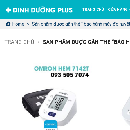
Bỏ
TRANG CHỦ
CỬA HÀNG
qua
nội
Home
»
Sản phẩm được gắn thẻ “ bảo hành máy đo huyết
dung
TRANG CHỦ
/
SẢN PHẨM ĐƯỢC GẮN THẺ “BẢO H