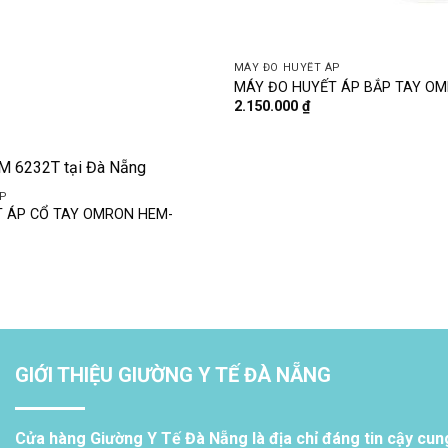
MÁY ĐO HUYẾT ÁP
MÁY ĐO HUYẾT ÁP BẮP TAY O
2.150.000
₫
P
 ÁP CỔ TAY OMRON HEM-
GIỚI THIỆU GIƯỜNG Y TẾ ĐÀ NẴNG
Cửa hàng Giường Y Tế Đà Nẵng là địa chỉ đáng tin cậy cun