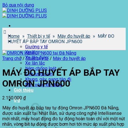
Bỏ qua nội dung
Trang chủ
Home
»
Thiết bị y tế
»
Máy đo huyết áp
»
MÁY ĐO
Cửa hàng
HUYẾT ÁP BẮP TAY OMRON JPN600
Giường y tế
Xe lăn
Xe lăn điện
Trang chủ
/
Thiết bị y tế
/
Máy đo huyết áp
Xe lăn lắc
Nệm chống loét
MÁY ĐO HUYẾT ÁP BẮP TAY
Tựa lưng điện
Khung, gậy, nạng tập đi
OMRON JPN600
Máy xông khí dung
Giới thiệu
2.150.000
₫
0
₫
Máy đo huyết áp bắp tay tự động Omron JPN600 Đà Nẵng,
được sản xuất tại Nhật Bản, sử dụng công nghệ Intellisense
mới nhất, máy hoạt động đo tự động hoàn toàn chỉ với một nút
nhấn, vòng bít tự động được bơm hơi tới mức áp xuất phù hợp