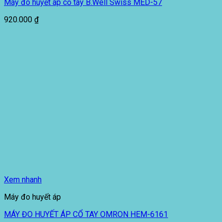
Máy đo huyết áp cổ tay B.Well Swiss MED-57
920.000
₫
Xem nhanh
Máy đo huyết áp
MÁY ĐO HUYẾT ÁP CỔ TAY OMRON HEM-6161