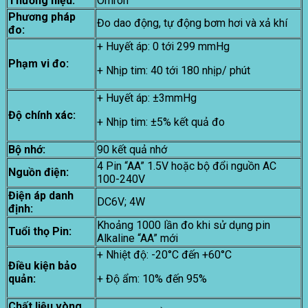
Thương hiệu:
Omron
Phương pháp
Đo dao động, tự động bơm hơi và xả khí
đo:
+ Huyết áp: 0 tới 299 mmHg
Phạm vi đo:
+ Nhịp tim: 40 tới 180 nhịp/ phút
+ Huyết áp: ±3mmHg
Độ chính xác:
+ Nhịp tim: ±5% kết quả đo
Bộ nhớ:
90 kết quả nhớ
4 Pin “AA” 1.5V hoặc bộ đổi nguồn AC
Nguồn điện:
100-240V
Điện áp danh
DC6V; 4W
định:
Khoảng 1000 lần đo khi sử dụng pin
Tuổi thọ Pin:
Alkaline “AA” mới
+ Nhiệt độ: -20°C đến +60°C
Điều kiện bảo
quản:
+ Độ ẩm: 10% đến 95%
Chất liệu vòng