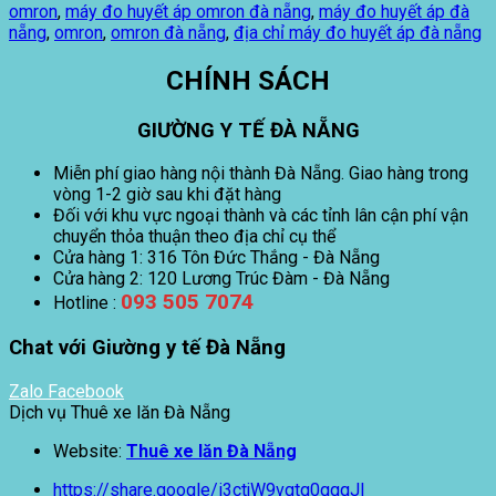
omron
,
máy đo huyết áp omron đà nẵng
,
máy đo huyết áp đà
nẵng
,
omron
,
omron đà nẵng
,
địa chỉ máy đo huyết áp đà nẵng
CHÍNH SÁCH
GIƯỜNG Y TẾ ĐÀ NẴNG
Miễn phí giao hàng nội thành Đà Nẵng. Giao hàng trong
vòng 1-2 giờ sau khi đặt hàng
Đối với khu vực ngoại thành và các tỉnh lân cận phí vận
chuyển thỏa thuận theo địa chỉ cụ thể
Cửa hàng 1: 316 Tôn Đức Thắng - Đà Nẵng
Cửa hàng 2: 120 Lương Trúc Đàm - Đà Nẵng
093 505 7074
Hotline :
Chat với Giường y tế Đà Nẵng
Zalo
Facebook
Dịch vụ Thuê xe lăn Đà Nẵng
Website:
Thuê xe lăn Đà Nẵng
https://share.google/i3ctjW9vgtg0ggqJl