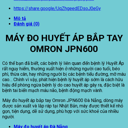
https://share.google/UqZhgeedEDsoJ0eGy
Mô tả
Đánh giá (0)
MÁY ĐO HUYẾT ÁP BẮP TAY
OMRON
JPN600
Có thể bạn đã biết, các bệnh lý liên quan đến bệnh lý Huyết Áp
rất nguy hiểm, thường xuất hiện ở những người cao tuổi, béo
phì, thừa cân, hay những người bị các bệnh tiểu đường, mỡ máu
cao… Chính vì vậy, phát hiện bệnh lý huyết áp sớm là cách hữu
hiệu để phòng ngừa bệnh lý do cao huyết áp gây ra, đặc biệt là
bệnh tai biến mạch máu não, bệnh động mạch vành.
Máy đo huyết áp bắp tay Omron JPN600 Đà Nẵng, dòng máy
được sản xuất và lắp ráp tại Nhật Bản, máy được thiết kế nhỏ
gọn, tiện dụng, dễ sử dụng, phù hợp với sức khoẻ của nhiều
người.
Máy đo huyết áp Đà Nẵng