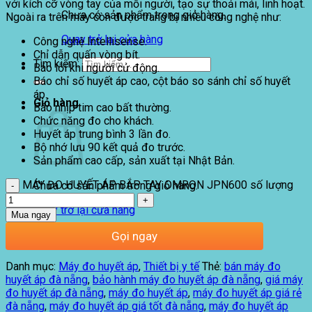
với kích cỡ vòng tay của mỗi người, tạo sự thoải mái, linh hoạt.
Chưa có sản phẩm trong giỏ hàng.
Ngoài ra trên máy còn được trang bị nhiều công nghệ như:
Quay trở lại cửa hàng
Công nghệ Intellisense.
Chỉ dẫn quấn vòng bít.
Tìm kiếm:
Báo lỗi khi người cử động.
Báo chỉ số huyết áp cao, c
ột báo so sánh chỉ số huyết
áp.
Giỏ hàng
Báo nhịp tim cao bất thường.
Chức năng đo cho khách.
Huyết áp trung bình 3 lần đo.
Bộ nhớ lưu
9
0 kết quả đo trước.
Sản phẩm cao cấp, sản xuất tại Nhật Bản.
MÁY ĐO HUYẾT ÁP BẮP TAY OMRON JPN600 số lượng
Chưa có sản phẩm trong giỏ hàng.
Quay trở lại cửa hàng
Mua ngay
Gọi ngay
Danh mục:
Máy đo huyết áp
,
Thiết bị y tế
Thẻ:
bán máy đo
huyết áp đà nẵng
,
bảo hành máy đo huyết áp đà nẵng
,
giá máy
đo huyết áp đà nẵng
,
máy đo huyết áp
,
máy đo huyết áp giá rẻ
đà nẵng
,
máy đo huyết áp giá tốt đà nẵng
,
máy đo huyết áp