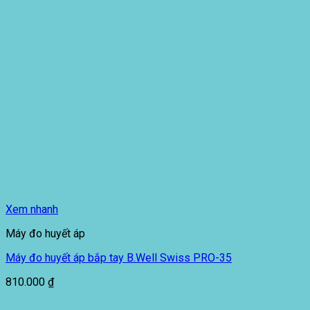
Xem nhanh
Máy đo huyết áp
Máy đo huyết áp bắp tay B.Well Swiss PRO-35
810.000
₫