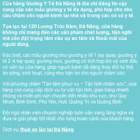
Cửa hàng Giường Y Tế Đà Nẵng là địa chỉ đáng tin cậy
cung cấp các mẫu giường y tế đa dạng, phù hợp cho nhu
cầu chăm sóc người bệnh tại nhà và trong các cơ sở y tế.
Tọa lạc tại 120 Lương Trúc Đàm, Đà Nẵng, cửa hàng
không chỉ mang đến các sản phẩm chất lượng, tiện nghi
mà còn đặt trọng tâm vào sự an tâm và thoải mái của
người dùng.
Đặc biệt, các mẫu giường như giường y tế 1 tay quay, giường y
tế 2-4 tay quay, giường inox, giường có tích hợp bô vệ sinh đều
có sẵn tại cửa hàng, giúp người bệnh dễ dàng thay đổi tư thế,
ăn uống, sinh hoạt, cũng như tiện lợi cho người chăm sóc.
Với phương châm “Tận tâm phục vụ – Tận tình chăm sóc”, cửa
hàng còn cung cấp dịch vụ tư vấn tận tình, giao hàng nhanh
chóng và miễn phí vận chuyển đến nhiều khu vực, như Quy
Nhơn, Bình Định, Phú Yên, Huế, Quảng Trị và Quảng Bình.
Đội ngũ nhân viên chuyên nghiệp luôn sẵn sàng lắng nghe và
đưa ra giải pháp tốt nhất cho từng hoàn cảnh của khách hàng..
Dịch vụ
thuê xe lăn tại Đà Nẵng