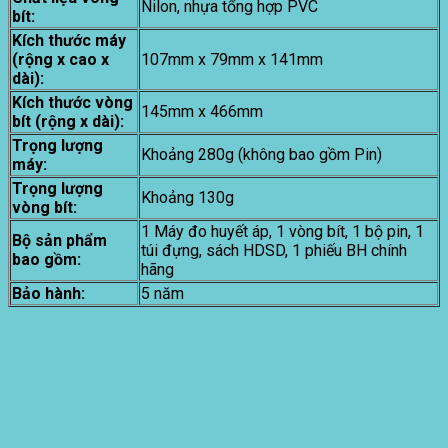
Nilon, nhựa tổng hợp PVC
bít:
Kích thước máy
(rộng x cao x
107mm x 79mm x 141mm
dài):
Kích thước vòng
145mm x 466mm
bít (rộng x dài):
Trọng lượng
Khoảng 280g (không bao gồm Pin)
máy:
Trọng lượng
Khoảng 130g
vòng bít:
1 Máy đo huyết áp, 1 vòng bít, 1 bộ pin, 1
Bộ sản phẩm
túi đựng, sách HDSD, 1 phiếu BH chính
bao gồm:
hãng
Bảo hành:
5 năm