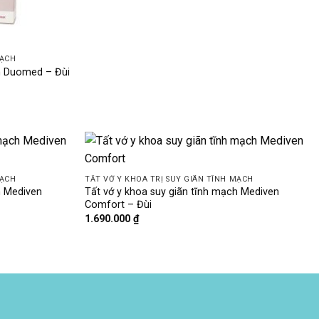
MẠCH
ch Duomed – Đùi
MẠCH
TẤT VỚ Y KHOA TRỊ SUY GIÃN TĨNH MẠCH
h Mediven
Tất vớ y khoa suy giãn tĩnh mạch Mediven
Comfort – Đùi
1.690.000
₫