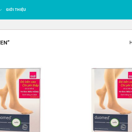
GIỚI THIỆU
VEN”
H