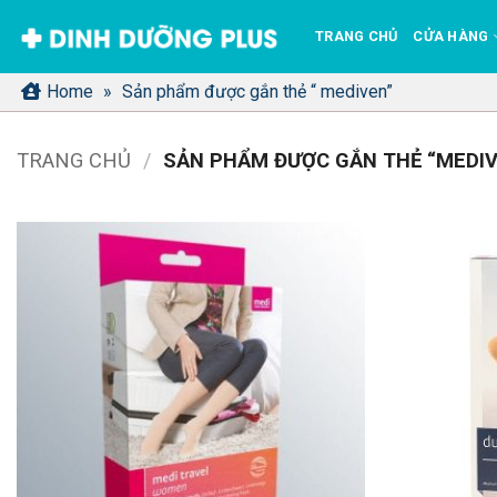
Bỏ
TRANG CHỦ
CỬA HÀNG
qua
nội
Home
»
Sản phẩm được gắn thẻ “ mediven”
dung
TRANG CHỦ
/
SẢN PHẨM ĐƯỢC GẮN THẺ “MEDI