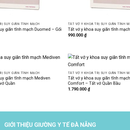
RỊ SUY GIÃN TĨNH MẠCH
TẤT VỚ Y KHOA TRỊ SUY GIÃN TĨNH 
suy giãn tĩnh mạch Duomed – Gối
Tất vớ y khoa suy giãn tĩnh mạ
990.000
₫
RỊ SUY GIÃN TĨNH MẠCH
TẤT VỚ Y KHOA TRỊ SUY GIÃN TĨNH 
suy giãn tĩnh mạch Mediven
Tất vớ y khoa suy giãn tĩnh mạc
 vớ Quần
Comfort – Tất vớ Quần Bầu
1.790.000
₫
GIỚI THIỆU GIƯỜNG Y TẾ ĐÀ NẴNG