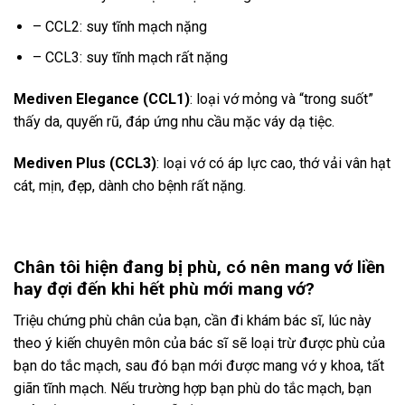
– CCL2: suy tĩnh mạch nặng
– CCL3: suy tĩnh mạch rất nặng
Mediven Elegance (CCL1)
: loại vớ mỏng và “trong suốt”
thấy da, quyến rũ, đáp ứng nhu cầu mặc váy dạ tiệc.
Mediven Plus (CCL3)
: loại vớ có áp lực cao, thớ vải vân hạt
cát, mịn, đẹp, dành cho bệnh rất nặng.
Chân tôi hiện đang b
ị ph
ù, có nên mang v
ớ liền
hay đợi đến khi hết ph
ù m
ới mang vớ?
Triệu chứng phù chân của bạn, cần đi khám bác sĩ, lúc này
theo ý kiến chuyên môn của bác sĩ sẽ loại trừ được phù của
bạn do tắc mạch, sau đó bạn mới được mang vớ y khoa, tất
giãn tĩnh mạch. Nếu trường hợp bạn phù do tắc mạch, bạn