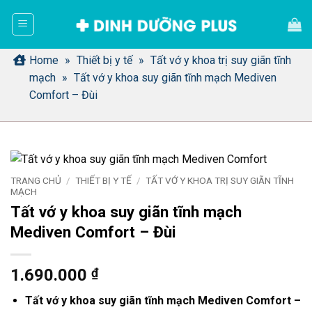
Bỏ
qua
nội
dung
Home
»
Thiết bị y tế
»
Tất vớ y khoa trị suy giãn tĩnh
mạch
»
Tất vớ y khoa suy giãn tĩnh mạch Mediven
Comfort – Đùi
TRANG CHỦ
/
THIẾT BỊ Y TẾ
/
TẤT VỚ Y KHOA TRỊ SUY GIÃN TĨNH
MẠCH
Tất vớ y khoa suy giãn tĩnh mạch
Mediven Comfort – Đùi
1.690.000
₫
Tất vớ y khoa suy giãn tĩnh mạch Mediven Comfort –