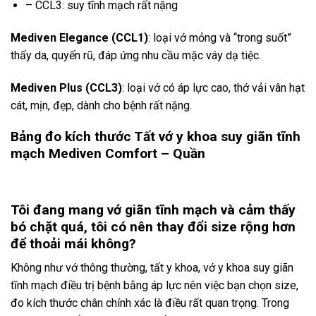
– CCL3: suy tĩnh mạch rất nặng
Mediven Elegance (CCL1)
: loại vớ mỏng và “trong suốt”
thấy da, quyến rũ, đáp ứng nhu cầu mặc váy dạ tiệc.
Mediven Plus (CCL3)
: loại vớ có áp lực cao, thớ vải vân hạt
cát, mịn, đẹp, dành cho bệnh rất nặng.
Bảng đo kích thước Tất vớ y khoa suy giãn tĩnh
mạch Mediven Comfort – Quần
Tôi đang mang v
ớ
giãn tĩnh mạch và cảm
thấy
b
ó ch
ặt qu
á, tôi có nên thay đổi size rộng hơn
để thoải mái không?
Không như vớ thông thường, tất y khoa, vớ y khoa suy giãn
tĩnh mạch điều trị bệnh bằng áp lực nên việc bạn chọn size,
đo kích thước chân chính xác là điều rất quan trọng. Trong