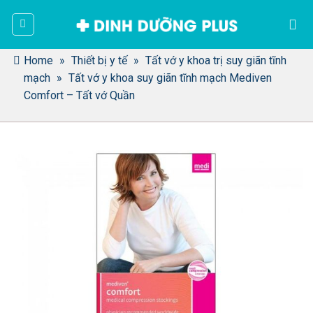
Bỏ
qua
nội
dung
Home
»
Thiết bị y tế
»
Tất vớ y khoa trị suy giãn tĩnh
mạch
»
Tất vớ y khoa suy giãn tĩnh mạch Mediven
Comfort – Tất vớ Quần