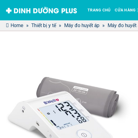
Bỏ
TRANG CHỦ
CỬA HÀNG
qua
nội
Home
»
Thiết bị y tế
»
Máy đo huyết áp
»
Máy đo huyết
dung