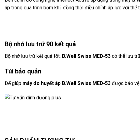
áp trong quá trình bơm khí, đồng thời điều chỉnh áp lực với thể
B
ộ nhớ lưu trữ 90 kết quả
Bộ nhớ lưu trữ kết quả tốt,
B.Well Swiss MED-53
có thể lưu tr
Túi b
ảo quản
Để giúp
m
áy đo huy
ết
áp B.Well Swiss MED-53
được bảo vệ t