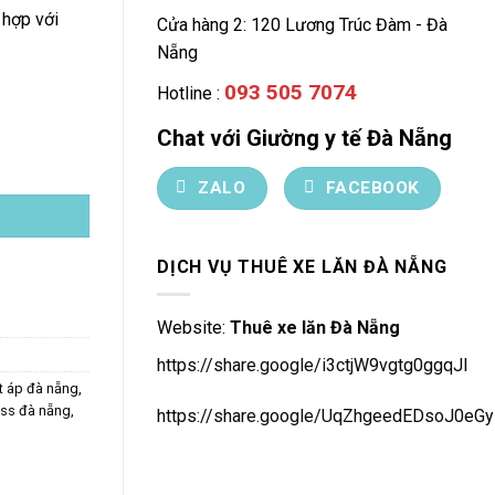
 hợp với
Cửa hàng 2: 120 Lương Trúc Đàm - Đà
Nẵng
093 505 7074
Hotline :
Chat với Giường y tế Đà Nẵng
ZALO
FACEBOOK
DỊCH VỤ THUÊ XE LĂN ĐÀ NẴNG
Website:
Thuê xe lăn Đà Nẵng
https://share.google/i3ctjW9vgtg0ggqJl
t áp đà nẵng
,
iss đà nẵng
,
https://share.google/UqZhgeedEDsoJ0eGy