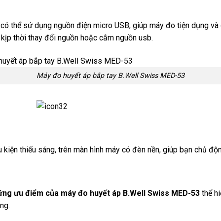
3
có thể sử dụng nguồn điện micro USB, giúp máy đo tiện dụng và ô
n kịp thời thay đổi nguồn hoặc cắm nguồn usb.
Máy đo huyết áp bắp tay B.Well Swiss MED-53
u kiện thiếu sáng, trên màn hình máy có đèn nền, giúp bạn chủ độ
ững ưu điểm của m
áy đo huy
ết
áp B.Well Swiss MED-53
thể hi
ng.