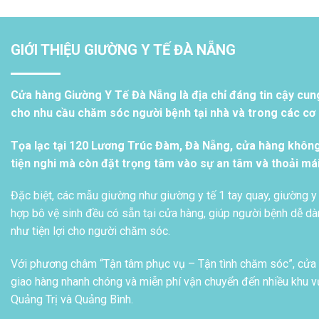
GIỚI THIỆU GIƯỜNG Y TẾ ĐÀ NẴNG
Cửa hàng Giường Y Tế Đà Nẵng là địa chỉ đáng tin cậy cun
cho nhu cầu chăm sóc người bệnh tại nhà và trong các cơ s
Tọa lạc tại 120 Lương Trúc Đàm, Đà Nẵng, cửa hàng khôn
tiện nghi mà còn đặt trọng tâm vào sự an tâm và thoải má
Đặc biệt, các mẫu giường như giường y tế 1 tay quay, giường y 
hợp bô vệ sinh đều có sẵn tại cửa hàng, giúp người bệnh dễ dàn
như tiện lợi cho người chăm sóc.
Với phương châm “Tận tâm phục vụ – Tận tình chăm sóc”, cửa h
giao hàng nhanh chóng và miễn phí vận chuyển đến nhiều khu vự
Quảng Trị và Quảng Bình.