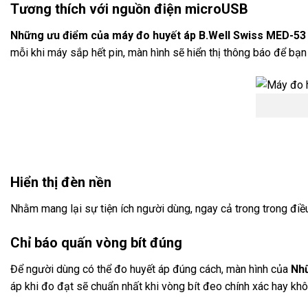
Tương thích v
ới nguồn điện microUSB
Những ưu điểm của m
áy đo huy
ết
áp B.Well Swiss MED-5
mỗi khi máy sắp hết pin, màn hình sẽ hiển thị thông báo để bạ
Hiển thị đ
èn n
ền
Nhằm mang lại sự tiện ích người dùng, ngay cả trong trong điề
Ch
ỉ b
áo qu
ấn v
òng bít đúng
Để người dùng có thể đo huyết áp đúng cách, màn hình của
Nh
áp khi đo đạt sẽ chuẩn nhất khi vòng bít đeo chính xác hay khô