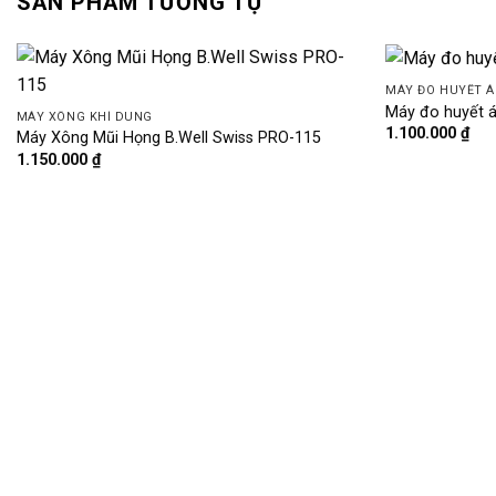
SẢN PHẨM TƯƠNG TỰ
MÁY ĐO HUYẾT Á
Máy đo huyết á
MÁY XÔNG KHÍ DUNG
1.100.000
₫
Máy Xông Mũi Họng B.Well Swiss PRO-115
1.150.000
₫