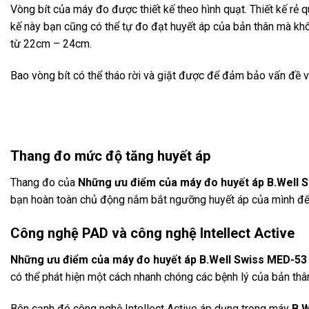
Vòng bít của máy đo được thiết kế theo hình quạt. Thiết kế rẻ q
kế này bạn cũng có thể tự đo đạt huyết áp của bản thân mà khô
từ 22cm – 24cm.
Bao vòng bít có thể tháo rời và giặt được để đảm bảo vấn đề vệ
Thang đo mức độ tăng huyết
áp
Thang đo của
Những ưu điểm của m
áy đo huy
ết
áp B.Well 
bạn hoàn toàn chủ động nắm bắt ngưỡng huyết áp của mình để kị
C
ông ngh
ệ PAD v
à công ngh
ệ Intellect Active
Những ưu điểm của m
áy đo huy
ết
áp B.Well Swiss MED-53
có thể phát hiện một cách nhanh chóng các bệnh lý của bản thâ
Bên cạnh đó công nghệ Intellect Active áp dụng trong máy
B.W