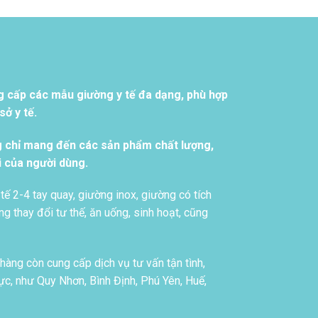
g cấp các mẫu giường y tế đa dạng, phù hợp
ở y tế.
g chỉ mang đến các sản phẩm chất lượng,
i của người dùng.
tế 2-4 tay quay, giường inox, giường có tích
g thay đổi tư thế, ăn uống, sinh hoạt, cũng
àng còn cung cấp dịch vụ tư vấn tận tình,
c, như Quy Nhơn, Bình Định, Phú Yên, Huế,