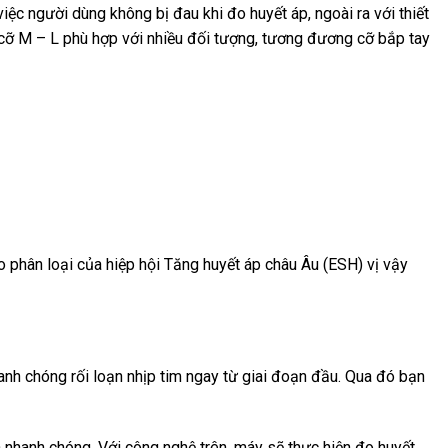
iệc người dùng không bị đau khi đo huyết áp, ngoài ra với thiết
 cỡ M – L phù hợp với nhiều đối tượng, tương đương cỡ bắp tay
 phân loại của hiệp hội Tăng huyết áp châu Âu (ESH) vị vậy
nh chóng rối loạn nhịp tim ngay từ giai đoạn đầu. Qua đó bạn
nhanh chóng. Với công nghệ trên, máy sẽ thực hiện đo huyết