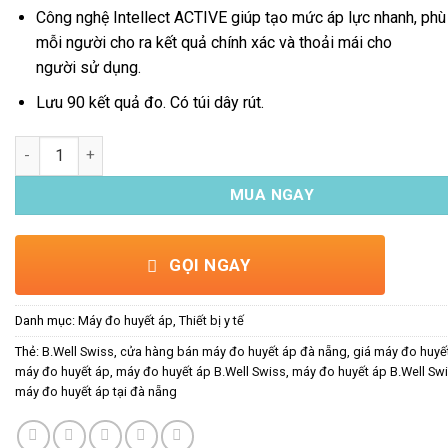
Công nghệ Intellect ACTIVE giúp tạo mức áp lực nhanh, phù
mỗi người cho ra kết quả chính xác và thoải mái cho
người sử dụng.
Lưu 90 kết quả đo. Có túi dây rút.
Máy đo huyết áp bắp tay B.Well Swiss MED-53 số lượng
MUA NGAY
GỌI NGAY
Danh mục:
Máy đo huyết áp
,
Thiết bị y tế
Thẻ:
B.Well Swiss
,
cửa hàng bán máy đo huyết áp đà nẵng
,
giá máy đo huyế
máy đo huyết áp
,
máy đo huyết áp B.Well Swiss
,
máy đo huyết áp B.Well Sw
máy đo huyết áp tại đà nẵng