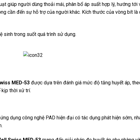
uạt giúp người dùng thoải mái, phân bổ áp suất hợp lý, hướng tới v
ng cần đến sự hỗ trợ của người khác. Kích thước của vòng bít là
 sinh trong suốt quá trình sử dụng.
Swiss MED-53
được dựa trên đánh giá mức độ tăng huyết áp, theo
p thời xử trí.
ứng dụng công nghệ PAD hiện đại có tác dụng phát hiện sớm, nha
n.
ell Swiss MED-53
mang đến giải pháp đo huyết áp nhẹ nhàng và 