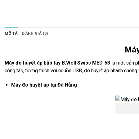
MÔ TẢ
ĐÁNH GIÁ (0)
Máy
Máy đo huy
ết
áp b
ắp tay B.Well Swiss MED-53
là một sản p
công tác, tương thích với nguồn USB, đo huyết áp nhanh chóng
Máy đo huyết áp tại Đà Nẵng