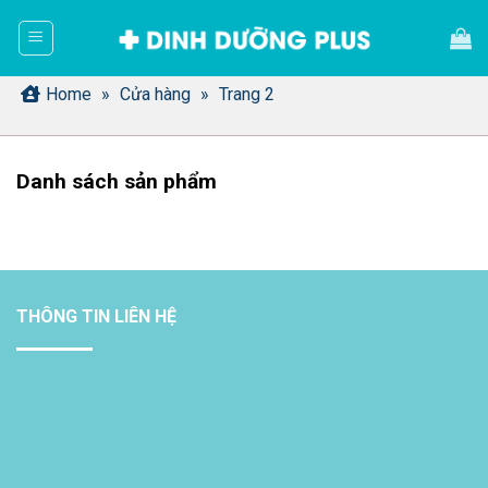
Bỏ
qua
nội
dung
Home
»
Cửa hàng
»
Trang 2
Danh sách sản phẩm
THÔNG TIN LIÊN HỆ