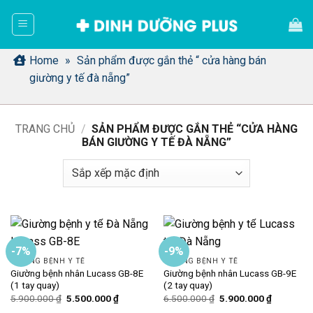
Bỏ
qua
nội
dung
Home
»
Sản phẩm được gắn thẻ “ cửa hàng bán
giường y tế đà nẵng”
TRANG CHỦ
/
SẢN PHẨM ĐƯỢC GẮN THẺ “CỬA HÀNG
BÁN GIƯỜNG Y TẾ ĐÀ NẴNG”
-7%
-9%
GIƯỜNG BỆNH Y TẾ
GIƯỜNG BỆNH Y TẾ
Giường bệnh nhân Lucass GB-8E
Giường bệnh nhân Lucass GB-9E
(1 tay quay)
(2 tay quay)
Giá
Giá
Giá
Giá
5.900.000
₫
5.500.000
₫
6.500.000
₫
5.900.000
₫
gốc
hiện
gốc
hiện