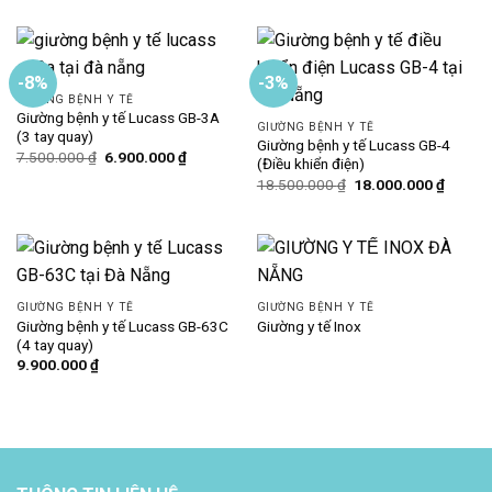
là:
tại
là:
tại
5.900.000 ₫.
là:
6.500.000 ₫.
là:
5.500.000 ₫.
5.900.000
-8%
-3%
GIƯỜNG BỆNH Y TẾ
Giường bệnh y tế Lucass GB-3A
GIƯỜNG BỆNH Y TẾ
(3 tay quay)
Giường bệnh y tế Lucass GB-4
Giá
Giá
7.500.000
₫
6.900.000
₫
(Điều khiển điện)
gốc
hiện
Giá
Giá
là:
tại
18.500.000
₫
18.000.000
₫
gốc
hiện
7.500.000 ₫.
là:
là:
tại
6.900.000 ₫.
18.500.000 ₫.
là:
18.000
GIƯỜNG BỆNH Y TẾ
GIƯỜNG BỆNH Y TẾ
Giường bệnh y tế Lucass GB-63C
Giường y tế Inox
(4 tay quay)
9.900.000
₫