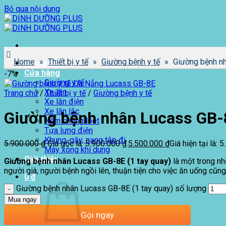
Bỏ qua nội dung
Home
»
Thiết bị y tế
»
Giường bệnh y tế
»
Giường bệnh nh
Trang chủ
Cửa hàng
-7%
Giường y tế
Xe lăn
Trang chủ
/
Thiết bị y tế
/
Giường bệnh y tế
Xe lăn điện
Xe lăn lắc
Giường bệnh nhân Lucass GB-8
Nệm chống loét
Tựa lưng điện
Khung, gậy, nạng tập đi
5.900.000
₫
Giá gốc là: 5.900.000 ₫.
5.500.000
₫
Giá hiện tại là: 
Máy xông khí dung
Giới thiệu
Giường bệnh nhân Lucass GB-8E (1 tay quay)
là một trong nh
người già, người bệnh ngồi lên, thuận tiện cho việc ăn uống cũng
0
₫
Giường bệnh nhân Lucass GB-8E (1 tay quay) số lượng
Mua ngay
Gọi ngay