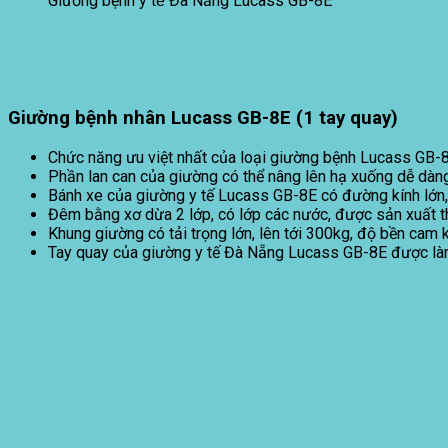
Giường bệnh y tế Đà Nẵng Lucass GB-8E
Giường bệnh nhân Lucass GB-8E (1 tay quay)
Chức năng ưu việt nhất của loại giường bệnh Lucass GB-8E 
Phần lan can của giường có thể nâng lên hạ xuống dễ dàng,
Bánh xe của giường y tế Lucass GB-8E có đường kính lớn,
Đêm bằng xơ dừa 2 lớp, có lớp các nước, được sản xuất t
Khung giường có tải trọng lớn, lên tới 300kg, độ bền cam 
Tay quay của giường y tế Đà Nẵng Lucass GB-8E được làm 