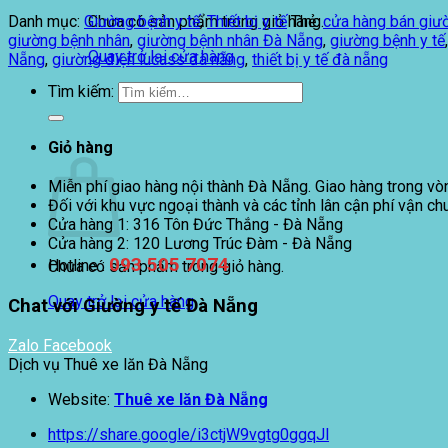
Danh mục:
Giường bệnh y tế
,
Thiết bị y tế
Thẻ:
cửa hàng bán giườ
Chưa có sản phẩm trong giỏ hàng.
giường bệnh nhân
,
giường bệnh nhân Đà Nẵng
,
giường bệnh y tế
Quay trở lại cửa hàng
Nẵng
,
giường điện lucass đà nẵng
,
thiết bị y tế đà nẵng
Tìm kiếm:
Giỏ hàng
Miễn phí giao hàng nội thành Đà Nẵng. Giao hàng trong vò
Đối với khu vực ngoại thành và các tỉnh lân cận phí vận ch
Cửa hàng 1: 316 Tôn Đức Thắng - Đà Nẵng
Cửa hàng 2: 120 Lương Trúc Đàm - Đà Nẵng
093 505 7074
Hotline :
Chưa có sản phẩm trong giỏ hàng.
Quay trở lại cửa hàng
Chat với Giường y tế Đà Nẵng
Zalo
Facebook
Dịch vụ Thuê xe lăn Đà Nẵng
Website:
Thuê xe lăn Đà Nẵng
https://share.google/i3ctjW9vgtg0ggqJl