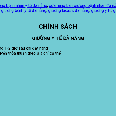
ng bệnh nhân y tế đà nẵng
,
cửa hàng bán giường bệnh nhân đà n
,
giường bệnh y tế đà nẵng
,
giường lucass đà nẵng
,
giường y tế
,
g
CHÍNH SÁCH
GIƯỜNG Y TẾ ĐÀ NẴNG
ng 1-2 giờ sau khi đặt hàng
uyển thỏa thuận theo địa chỉ cụ thể