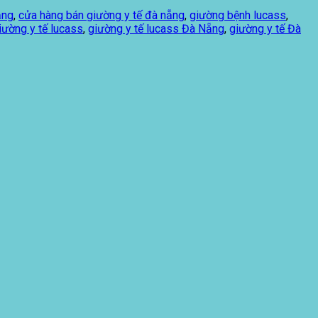
ẵng
,
cửa hàng bán giường y tế đà nẵng
,
giường bệnh lucass
,
iường y tế lucass
,
giường y tế lucass Đà Nẵng
,
giường y tế Đà