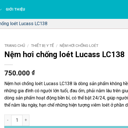
GIỚI THIỆU
hống loét Lucass LC138
TRANG CHỦ
/
THIẾT BỊ Y TẾ
/
NỆM HƠI CHỐNG LOÉT
Nệm hơi chống loét Lucass LC138
750.000
₫
Nệm hơi chống loét Lucass LC138 là dòng sản phẩm không hề 
những gia đình có người lớn tuổi, đau ốm, phải nằm lâu trên gi
dòng sản phẩm hoạt động bền bỉ, có thể bật 24/24, giúp người 
thể nằm lâu ngày, hạn chế những hiện tượng viêm loét ở phần d
Nệm hơi chống loét Lucass LC138 số lượng