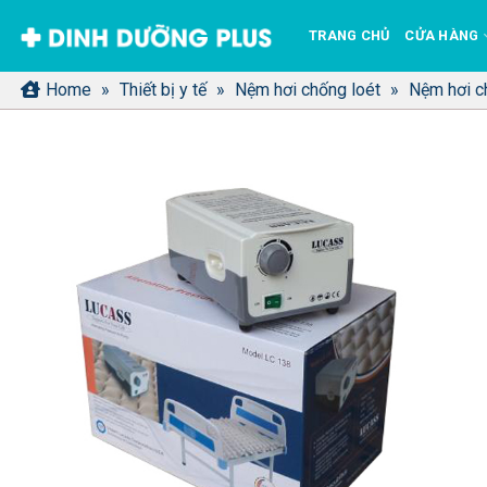
Bỏ
TRANG CHỦ
CỬA HÀNG
qua
nội
Home
»
Thiết bị y tế
»
Nệm hơi chống loét
»
Nệm hơi c
dung