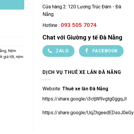
Cửa hàng 2: 120 Lương Trúc Đàm - Đà
Nẵng
093 505 7074
Hotline :
Chat với Giường y tế Đà Nẵng
ZALO
FACEBOOK
nẵng
,
Nệm
t giá tốt
,
nệm
DỊCH VỤ THUÊ XE LĂN ĐÀ NẴNG
Website:
Thuê xe lăn Đà Nẵng
https://share.google/i3ctjW9vgtg0ggqJl
https://share.google/UqZhgeedEDsoJ0eGy