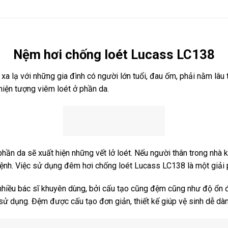
Nệm hơi chống loét Lucass LC138
 lạ với những gia đình có người lớn tuổi, đau ốm, phải nằm lâu 
hiện tượng viêm loét ở phần da.
hần da sẽ xuất hiện những vết lở loét. Nếu người thân trong nhà kh
nh. Việc sử dụng đêm hơi chống loét Lucass LC138 là một giải p
hiều bác sĩ khuyên dùng, bởi cấu tạo cũng đệm cũng như độ ổn
 dụng. Đệm được cấu tạo đơn giản, thiết kế giúp vệ sinh dễ dàng,