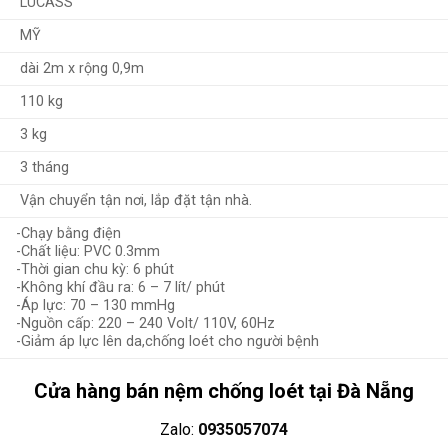
LUCASS
MỸ
dài 2m x rộng 0,9m
110 kg
3 kg
3 tháng
Vận chuyển tận nơi, lắp đặt tận nhà.
-Chạy bằng điện
-Chất liệu: PVC 0.3mm
-Thời gian chu kỳ: 6 phút
-Không khí đầu ra: 6 – 7 lít/ phút
-Áp lực: 70 – 130 mmHg
-Nguồn cấp: 220 – 240 Volt/ 110V, 60Hz
-Giảm áp lực lên da,chống loét cho người bệnh
Cửa hàng bán nệm chống loét tại Đà Nẵng
Zalo:
0935057074