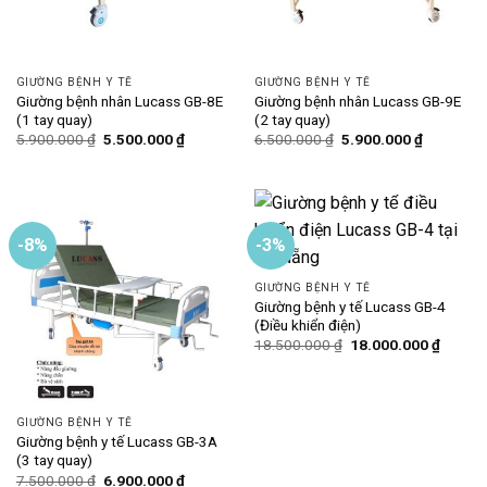
GIƯỜNG BỆNH Y TẾ
GIƯỜNG BỆNH Y TẾ
Giường bệnh nhân Lucass GB-8E
Giường bệnh nhân Lucass GB-9E
(1 tay quay)
(2 tay quay)
Giá
Giá
Giá
Giá
5.900.000
₫
5.500.000
₫
6.500.000
₫
5.900.000
₫
gốc
hiện
gốc
hiện
là:
tại
là:
tại
5.900.000 ₫.
là:
6.500.000 ₫.
là:
5.500.000 ₫.
5.900.000
-8%
-3%
GIƯỜNG BỆNH Y TẾ
Giường bệnh y tế Lucass GB-4
(Điều khiển điện)
Giá
Giá
18.500.000
₫
18.000.000
₫
gốc
hiện
là:
tại
18.500.000 ₫.
là:
18.000
GIƯỜNG BỆNH Y TẾ
Giường bệnh y tế Lucass GB-3A
(3 tay quay)
Giá
Giá
7.500.000
₫
6.900.000
₫