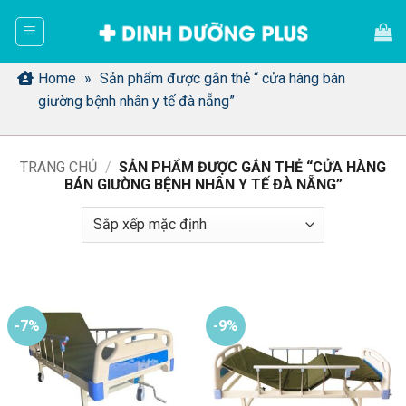
Bỏ
qua
nội
dung
Home
»
Sản phẩm được gắn thẻ “ cửa hàng bán
giường bệnh nhân y tế đà nẵng”
TRANG CHỦ
/
SẢN PHẨM ĐƯỢC GẮN THẺ “CỬA HÀNG
BÁN GIƯỜNG BỆNH NHÂN Y TẾ ĐÀ NẴNG”
-7%
-9%