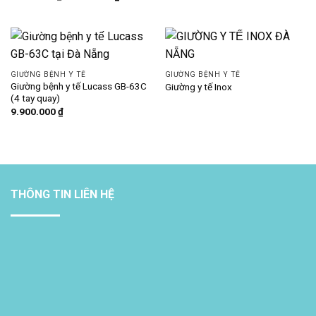
gốc
hiện
là:
tại
7.500.000 ₫.
là:
6.900.000 ₫.
GIƯỜNG BỆNH Y TẾ
GIƯỜNG BỆNH Y TẾ
Giường bệnh y tế Lucass GB-63C
Giường y tế Inox
(4 tay quay)
9.900.000
₫
THÔNG TIN LIÊN HỆ