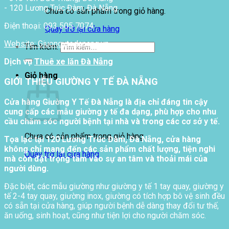
- 120 Lương Trúc Đàm, Đà Nẵng
Chưa có sản phẩm trong giỏ hàng.
Điện thoại: 093 505 7074
Quay trở lại cửa hàng
Website: Giuongytedanang.vn
Tìm kiếm:
Dịch vụ
Thuê xe lăn Đà Nẵng
Giỏ hàng
GIỚI THIỆU GIƯỜNG Y TẾ ĐÀ NẴNG
Cửa hàng Giường Y Tế Đà Nẵng là địa chỉ đáng tin cậy
cung cấp các mẫu giường y tế đa dạng, phù hợp cho nhu
cầu chăm sóc người bệnh tại nhà và trong các cơ sở y tế.
Chưa có sản phẩm trong giỏ hàng.
Tọa lạc tại 120 Lương Trúc Đàm, Đà Nẵng, cửa hàng
không chỉ mang đến các sản phẩm chất lượng, tiện nghi
Quay trở lại cửa hàng
mà còn đặt trọng tâm vào sự an tâm và thoải mái của
người dùng.
Đặc biệt, các mẫu giường như giường y tế 1 tay quay, giường y
tế 2-4 tay quay, giường inox, giường có tích hợp bô vệ sinh đều
có sẵn tại cửa hàng, giúp người bệnh dễ dàng thay đổi tư thế,
ăn uống, sinh hoạt, cũng như tiện lợi cho người chăm sóc.