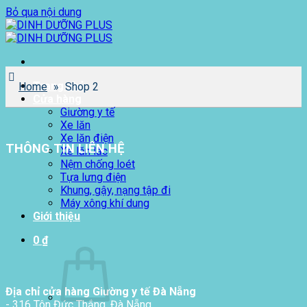
Bỏ qua nội dung
Trang chủ
Home
»
Shop 2
Cửa hàng
Giường y tế
Xe lăn
Xe lăn điện
THÔNG TIN LIÊN HỆ
Xe lăn lắc
Nệm chống loét
Tựa lưng điện
Khung, gậy, nạng tập đi
Máy xông khí dung
Giới thiệu
0
₫
Địa chỉ cửa hàng Giường y tế Đà Nẵng
- 316 Tôn Đức Thắng, Đà Nẵng