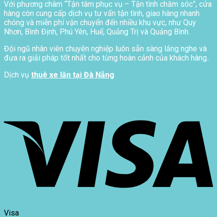
Với phương châm “Tận tâm phục vụ – Tận tình chăm sóc”, cửa
hàng còn cung cấp dịch vụ tư vấn tận tình, giao hàng nhanh
chóng và miễn phí vận chuyển đến nhiều khu vực, như Quy
Nhơn, Bình Định, Phú Yên, Huế, Quảng Trị và Quảng Bình.
Đội ngũ nhân viên chuyên nghiệp luôn sẵn sàng lắng nghe và
đưa ra giải pháp tốt nhất cho từng hoàn cảnh của khách hàng..
Dịch vụ
thuê xe lăn tại Đà Nẵng
Visa