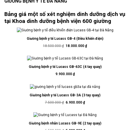
GIƯỜNG BỆNH Y TẾ ĐÀ NẴNG
Bảng giá một số xét nghiệm dinh dưỡng dịch vụ
tại Khoa dinh dưỡng bệnh viện 600 giường
Giường bệnh y tế Lucass GB-4 (Điều khiển điện)
Giá
Giá
18.500.000
₫
18.000.000
₫
gốc
hiện
là:
tại
18.500.000 ₫.
là:
18.000.000 ₫.
Giường bệnh y tế Lucass GB-63C (4 tay quay)
9.900.000
₫
Giường bệnh y tế Lucass GB-3A (3 tay quay)
Giá
Giá
7.500.000
₫
6.900.000
₫
gốc
hiện
là:
tại
7.500.000 ₫.
là:
6.900.000 ₫.
Giường bệnh nhân Lucass GB-9E (2 tay quay)