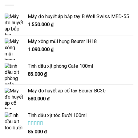
Máy đo huyết áp bắp tay B.Well Swiss MED-55
1.550.000
₫
Máy xông mũi họng Beurer IH18
1.090.000
₫
Tinh dầu xịt phòng Cafe 100ml
85.000
₫
Máy đo huyết áp cổ tay Beurer BC30
680.000
₫
Tinh dầu xịt tóc Bưởi 100ml
Được xếp
85.000
₫
hạng
5.00
5