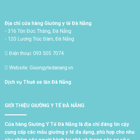
Địa chỉ cửa hàng Giường y tế Đà Nẵng
- 316 Tôn Đức Thắng, Đà Nẵng
- 120 Lương Trúc Đàm, Đà Nẵng
Điện thoại: 093 505 7074
Website: Giuongytedanang.vn
Dịch vụ
Thuê xe lăn Đà Nẵng
GIỚI THIỆU GIƯỜNG Y TẾ ĐÀ NẴNG
Cửa hàng Giường Y Tế Đà Nẵng là địa chỉ đáng tin cậy
cung cấp các mẫu giường y tế đa dạng, phù hợp cho nhu
cầu chăm sóc người bệnh tại nhà và trong các cơ sở y