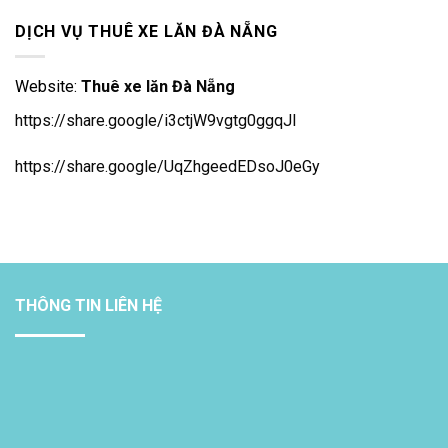
sao
DỊCH VỤ THUÊ XE LĂN ĐÀ NẴNG
Website:
Thuê xe lăn Đà Nẵng
https://share.google/i3ctjW9vgtg0ggqJl
https://share.google/UqZhgeedEDsoJ0eGy
THÔNG TIN LIÊN HỆ