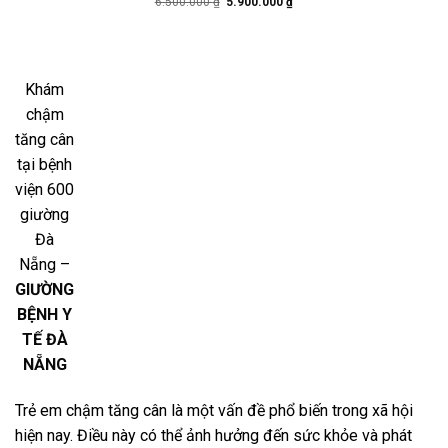
Giá
Giá
6.500.000
₫
5.900.000
₫
gốc
hiện
là:
tại
6.500.000 ₫.
là:
5.900.000 ₫.
Khám
chậm
tăng cân
tại bệnh
viện 600
giường
Đà
Nẵng –
GIƯỜNG
BỆNH Y
TẾ ĐÀ
NẴNG
Trẻ em chậm tăng cân là một vấn đề phổ biến trong xã hội
hiện nay. Điều này có thể ảnh hưởng đến sức khỏe và phát