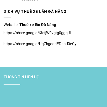
hạng
5.00
5
sao
DỊCH VỤ THUÊ XE LĂN ĐÀ NẴNG
Website:
Thuê xe lăn Đà Nẵng
https://share.google/i3ctjW9vgtg0ggqJl
https://share.google/UqZhgeedEDsoJ0eGy
THÔNG TIN LIÊN HỆ