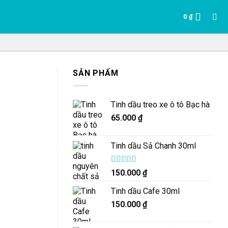
0
₫
SẢN PHẨM
Tinh dầu treo xe ô tô Bạc hà
65.000
₫
Tinh dầu Sả Chanh 30ml
Được xếp
150.000
₫
hạng
5.00
5
sao
Tinh dầu Cafe 30ml
150.000
₫