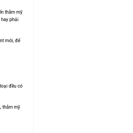
đến thẫm mỹ
 hay phải
nt mới, để
loại đều có
o, thẫm mỹ