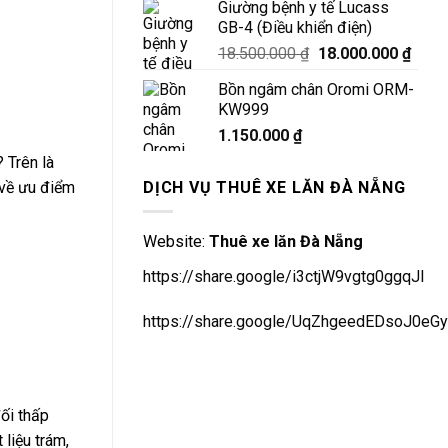
Giường bệnh y tế Lucass
GB-4 (Điều khiển điện)
Giá
Giá
18.500.000
₫
18.000.000
₫
gốc
hiện
Bồn ngâm chân Oromi ORM-
là:
tại
KW999
18.500.000 ₫.
là:
1.150.000
₫
18.00
 Trên là
DỊCH VỤ THUÊ XE LĂN ĐÀ NẴNG
 về ưu điểm
Website:
Thuê xe lăn Đà Nẵng
https://share.google/i3ctjW9vgtg0ggqJl
https://share.google/UqZhgeedEDsoJ0eGy
đối thấp
 liệu trám,