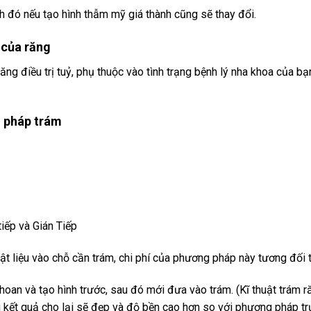
h đó nếu tạo hình thẫm mỹ giá thành cũng sẽ thay đổi.
 của răng
năng điều trị tuỷ, phụ thuộc vào tình trạng bệnh lý nha khoa của bạ
g pháp trám
iếp và Gián Tiếp
vật liệu vào chỗ cần trám, chi phí của phương pháp này tương đối 
khoan và tạo hình trước, sau đó mới đưa vào trám. (Kĩ thuật trám r
g kết quả cho lại sẽ đẹp và độ bền cao hơn so với phương pháp trự