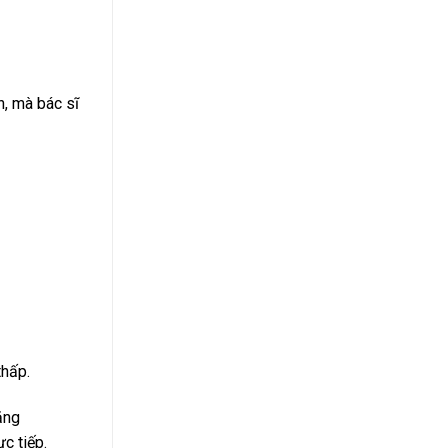
n, mà bác sĩ
thấp.
ăng
c tiếp.