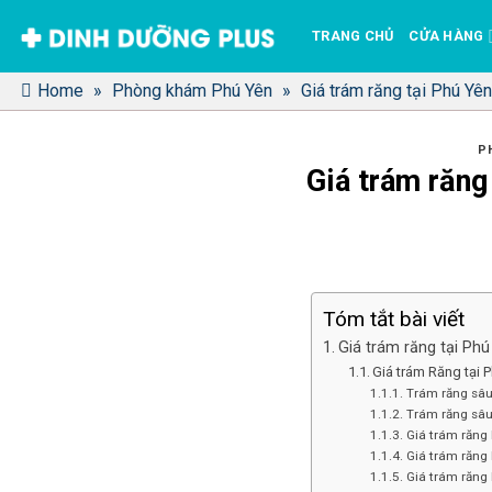
Bỏ
TRANG CHỦ
CỬA HÀNG
qua
nội
Home
»
Phòng khám Phú Yên
»
Giá trám răng tại Phú Yê
dung
P
Giá trám răng
Tóm tắt bài viết
Giá trám răng tại Ph
Giá trám Răng tại 
Trám răng sâu
Trám răng sâu 
Giá trám răng 
Giá trám răng 
Giá trám răng 