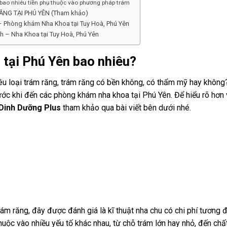
 bao nhiêu tiền phụ thuộc vào phương pháp trám
NG TẠI PHÚ YÊN (Tham khảo)
– Phòng khám Nha Khoa tại Tuy Hoà, Phú Yên
h – Nha Khoa tại Tuy Hoà, Phú Yên
 tại Phú Yên bao nhiêu?
êu loại trám răng, trám răng có bền không, có thẩm mỹ hay không?
ước khi đến các phòng khám nha khoa tại Phú Yên. Để hiểu rõ hơn
Dinh Dưỡng Plus
tham khảo qua bài viết bên dưới nhé.
rám răng, đây được đánh giá là kĩ thuật nha chu có chi phí tương 
thuộc vào nhiều yếu tố khác nhau, từ chỗ trám lớn hay nhỏ, đến chất