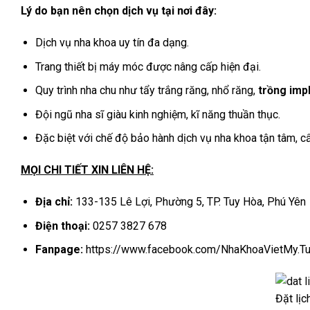
Lý do bạn nên chọn dịch vụ tại nơi đây:
Dịch vụ nha khoa uy tín đa dạng.
Trang thiết bị máy móc được nâng cấp hiện đại.
Quy trình nha chu như tẩy trắng răng, nhổ răng,
trồng impl
Đội ngũ nha sĩ giàu kinh nghiệm, kĩ năng thuần thục.
Đặc biệt với chế độ bảo hành dịch vụ nha khoa tận tâm, cẩ
MỌI CHI TIẾT XIN LIÊN HỆ:
Địa chỉ:
133-135 Lê Lợi, Phường 5, TP. Tuy Hòa, Phú Yên
Điện thoại:
0257 3827 678
Fanpage:
https://www.facebook.com/NhaKhoaVietMy.T
Đặt lịc