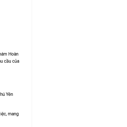
 khám Hoàn
hu cầu của
Phú Yên
việc, mang