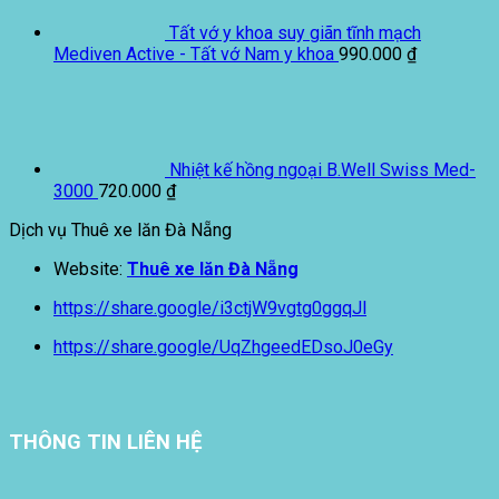
Tất vớ y khoa suy giãn tĩnh mạch
Mediven Active - Tất vớ Nam y khoa
990.000
₫
Nhiệt kế hồng ngoại B.Well Swiss Med-
3000
720.000
₫
Dịch vụ Thuê xe lăn Đà Nẵng
Website:
Thuê xe lăn Đà Nẵng
https://share.google/i3ctjW9vgtg0ggqJl
https://share.google/UqZhgeedEDsoJ0eGy
THÔNG TIN LIÊN HỆ