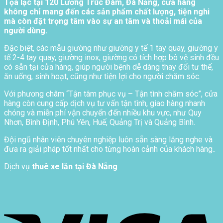
Tọa lạc tại 120 Lương Trúc Đàm, Đà Nẵng, cửa hàng
không chỉ mang đến các sản phẩm chất lượng, tiện nghi
mà còn đặt trọng tâm vào sự an tâm và thoải mái của
người dùng.
Đặc biệt, các mẫu giường như giường y tế 1 tay quay, giường y
tế 2-4 tay quay, giường inox, giường có tích hợp bô vệ sinh đều
có sẵn tại cửa hàng, giúp người bệnh dễ dàng thay đổi tư thế,
ăn uống, sinh hoạt, cũng như tiện lợi cho người chăm sóc.
Với phương châm “Tận tâm phục vụ – Tận tình chăm sóc”, cửa
hàng còn cung cấp dịch vụ tư vấn tận tình, giao hàng nhanh
chóng và miễn phí vận chuyển đến nhiều khu vực, như Quy
Nhơn, Bình Định, Phú Yên, Huế, Quảng Trị và Quảng Bình.
Đội ngũ nhân viên chuyên nghiệp luôn sẵn sàng lắng nghe và
đưa ra giải pháp tốt nhất cho từng hoàn cảnh của khách hàng..
Dịch vụ
thuê xe lăn tại Đà Nẵng