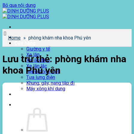
Bỏ qua nội dung
Trang chủ
Home
»
phòng khám nha khoa Phú yên
Cửa hàng
Giường y tế
Xe lăn
Lưu trữ thẻ:
phòng khám nha
Xe lăn điện
Xe lăn lắc
khoa Phú yên
Nệm chống loét
Tựa lưng điện
Khung, gậy, nạng tập đi
Máy xông khí dung
Giới thiệu
0
₫