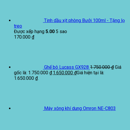
Tinh dầu xịt phòng Bưởi 100ml - Tặng lọ
treo
Được xếp hạng
5.00
5 sao
170.000
₫
Ghế bô Lucass GX928
1.750.000
₫
Giá
gốc là: 1.750.000 ₫.
1.650.000
₫
Giá hiện tại là:
1.650.000 ₫.
Máy xông khí dung Omron NE-C803