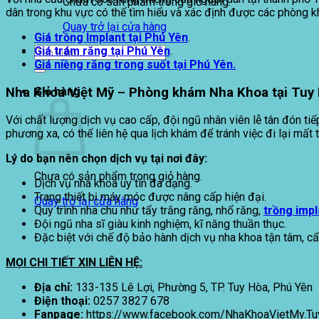
Chưa có sản phẩm trong giỏ hàng.
dân trong khu vực có thể tìm hiểu và xác định được các phòng k
Quay trở lại cửa hàng
Giá trồng Implant tại
Phú Yên
.
Giá trám răng tại
Phú Yên
.
Tìm
Giá niềng răng trong suốt tại Phú Yên.
kiếm:
Nha Khoa Việt Mỹ – Phòng khám Nha Khoa tại Tuy
Giỏ hàng
Với chất lượng dịch vụ cao cấp, đội ngũ nhân viên lễ tân đón ti
phương xa, có thể liên hệ qua lịch khám để tránh việc đi lại mất t
Lý do bạn nên chọn dịch vụ tại nơi đây:
Chưa có sản phẩm trong giỏ hàng.
Dịch vụ nha khoa uy tín đa dạng.
Trang thiết bị máy móc được nâng cấp hiện đại.
Quay trở lại cửa hàng
Quy trình nha chu như tẩy trắng răng, nhổ răng,
trồng impl
Đội ngũ nha sĩ giàu kinh nghiệm, kĩ năng thuần thục.
Đặc biệt với chế độ bảo hành dịch vụ nha khoa tận tâm, cẩ
MỌI CHI TIẾT XIN LIÊN HỆ:
Địa chỉ:
133-135 Lê Lợi, Phường 5, TP. Tuy Hòa, Phú Yên
Điện thoại:
0257 3827 678
Fanpage:
https://www.facebook.com/NhaKhoaVietMy.T