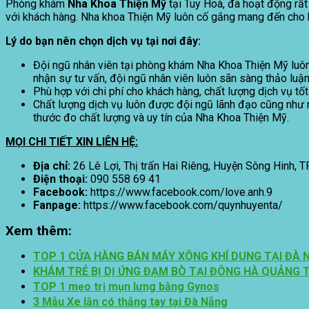
Phòng khám
Nha Khoa Thiện Mỹ
tại Tuy Hoà, đã hoạt động rất
với khách hàng. Nha khoa Thiện Mỹ luôn cố gắng mang đến cho k
Lý do bạn nên chọn dịch vụ tại nơi đây:
Đội ngũ nhân viên tại phòng khám Nha Khoa Thiện Mỹ luôn
nhận sự tư vấn, đội ngũ nhân viên luôn sãn sàng thảo luận
Phù hợp với chi phí cho khách hàng, chất lượng dịch vụ t
Chất lượng dịch vụ luôn được đội ngũ lãnh đạo cũng như n
thước đo chất lượng và uy tín của Nha Khoa Thiện Mỹ.
MỌI CHI TIẾT XIN LIÊN HỆ:
Địa chỉ:
26 Lê Lợi, Thị trấn Hai Riêng, Huyện Sông Hinh, T
Điện thoại:
090 558 69 41
Facebook:
https://www.facebook.com/love.anh.9
Fanpage:
https://www.facebook.com/quynhuyenta/
Xem thêm:
TOP 1 CỬA HÀNG BÁN MÁY XÔNG KHÍ DUNG TẠI ĐÀ 
KHÁM TRẺ BỊ DỊ ỨNG ĐẠM BÒ TẠI ĐÔNG HÀ QUẢNG T
TOP 1 mẹo trị mụn lưng bằng Gynos
3 Mẫu Xe lăn có thắng tay tại Đà Nẵng