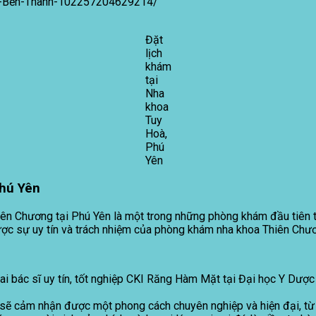
n-Bến-Thành-102257204629214/
Đặt
lịch
khám
tại
Nha
khoa
Tuy
Hoà,
Phú
Yên
Phú Yên
 Chương tại Phú Yên là một trong những phòng khám đầu tiên tạ
ợc sự uy tín và trách nhiệm của phòng khám nha khoa Thiên Chươ
i bác sĩ uy tín, tốt nghiệp CKI Răng Hàm Mặt tại Đại học Y Dư
sẽ cảm nhận được một phong cách chuyên nghiệp và hiện đại, từ t