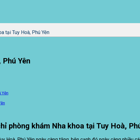
a tại Tuy Hoà, Phú Yên
, Phú Yên
ú Yên
Yên
chỉ phòng khám Nha khoa tại Tuy Hoà, Ph
uy Hoà, Phú Yên ngày càng tăng, bên cạnh đó ngày càng nhiều cá