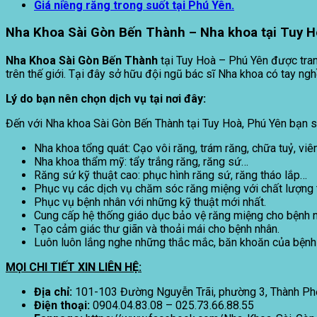
Giá niềng răng trong suốt tại Phú Yên.
Nha Khoa Sài Gòn Bến Thành – Nha khoa tại Tuy H
Nha Khoa Sài Gòn Bến Thành
tại Tuy Hoà – Phú Yên được trang
trên thế giới. Tại đây sở hữu đội ngũ bác sĩ Nha khoa có tay ng
Lý do bạn nên chọn dịch vụ tại nơi đây:
Đến với Nha khoa Sài Gòn Bến Thành tại Tuy Hoà, Phú Yên bạn s
Nha khoa tổng quát: Cạo vôi răng, trám răng, chữa tuỷ, v
Nha khoa thẩm mỹ: tẩy trắng răng, răng sứ…
Răng sứ kỹ thuật cao: phục hình răng sứ, răng tháo lắp…
Phục vụ các dịch vụ chăm sóc răng miệng với chất lượng t
Phục vụ bệnh nhân với những kỹ thuật mới nhất.
Cung cấp hệ thống giáo dục bảo vệ răng miệng cho bệnh n
Tạo cảm giác thư giãn và thoải mái cho bệnh nhân.
Luôn luôn lắng nghe những thắc mắc, băn khoăn của bệnh
MỌI CHI TIẾT XIN LIÊN HỆ:
Địa chỉ:
101-103 Đường Nguyễn Trãi, phường 3, Thành Ph
Điện thoại:
0904.04.83.08 – 025.73.66.88.55