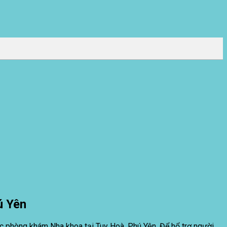
ú Yên
c phòng khám Nha khoa tại Tuy Hoà, Phú Yên. Để hổ trợ người