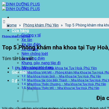
Bỏ
qua
nội
dung
Home
»
Phòng khám Phú Yên
»
Top 5 Phòng khám nha kho
Trang chủ
Cửa hàng
Giường y tế
Phòng khám Phú Yên
Xe lăn
Xe lăn điện
Top 5 Phòng khám nha khoa tại Tuy Hoà
Xe lăn lắc
Nệm chống loét
Tóm tắt bài viết
Tựa lưng điện
Khung, gậy, nạng tập đi
Máy xông khí dung
Địa chỉ phòng khám Nha khoa tại Tuy Hoà, Phú Yên
Giới thiệu
Nha Khoa Việt Mỹ – Phòng khám Nha Khoa tại Tuy Hoà, Ph
Nha khoa Hoàn Sinh – Nha Khoa tại Tuy Hoà, Phú Yên
0
₫
Nha Khoa Sài Gòn Bến Thành – Nha khoa tại Tuy Hoà, Phú 
Nha Khoa Thiên Chương – Nha khoa tại Tuy Hoà, Phú Yên
Nha Khoa Thiện Mỹ – Nha khoa tại Tuy Hoà, Phú Yên
Địa 
Với nhu cầu chăm sóc răng miệng của người dân tại thành phố T