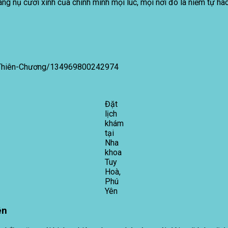
sáng nụ cười xinh của chính mình mọi lúc, mọi nơi đó là niềm tự 
-Thiên-Chương/134969800242974
Đặt
lịch
khám
tại
Nha
khoa
Tuy
Hoà,
Phú
Yên
ên