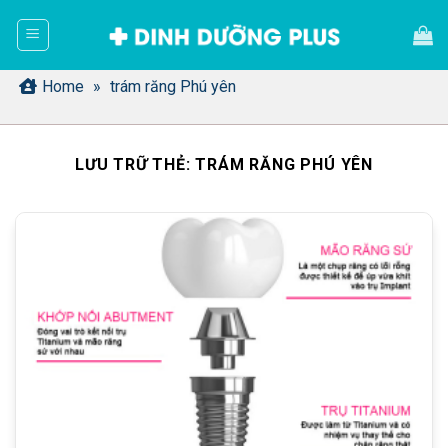
Bỏ
qua
nội
dung
Home
»
trám răng Phú yên
LƯU TRỮ THẺ:
TRÁM RĂNG PHÚ YÊN