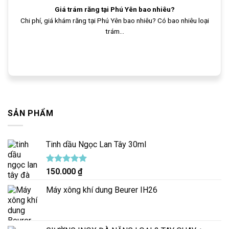
Giá trám răng tại Phú Yên bao nhiêu?
Chi phí, giá khám răng tại Phú Yên bao nhiêu? Có bao nhiêu loại
trám...
SẢN PHẨM
Tinh dầu Ngọc Lan Tây 30ml
Được xếp
150.000
₫
hạng
5.00
5 sao
Máy xông khí dung Beurer IH26