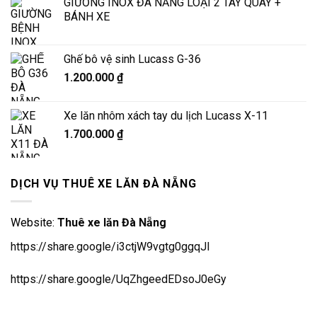
GIƯỜNG INOX ĐÀ NẴNG LOẠI 2 TAY QUAY +
BÁNH XE
Ghế bô vệ sinh Lucass G-36
1.200.000
₫
Xe lăn nhôm xách tay du lịch Lucass X-11
1.700.000
₫
DỊCH VỤ THUÊ XE LĂN ĐÀ NẴNG
Website:
Thuê xe lăn Đà Nẵng
https://share.google/i3ctjW9vgtg0ggqJl
https://share.google/UqZhgeedEDsoJ0eGy