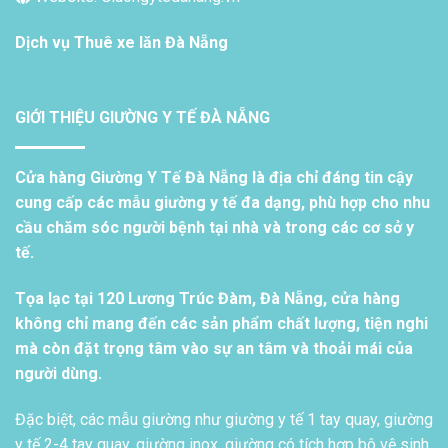
Dịch vụ
Thuê xe lăn Đà Nẵng
GIỚI THIỆU GIƯỜNG Y TẾ ĐÀ NẴNG
Cửa hàng Giường Y Tế Đà Nẵng là địa chỉ đáng tin cậy
cung cấp các mẫu giường y tế đa dạng, phù hợp cho nhu
cầu chăm sóc người bệnh tại nhà và trong các cơ sở y
tế.
Tọa lạc tại 120 Lương Trúc Đàm, Đà Nẵng, cửa hàng
không chỉ mang đến các sản phẩm chất lượng, tiện nghi
mà còn đặt trọng tâm vào sự an tâm và thoải mái của
người dùng.
Đặc biệt, các mẫu giường như giường y tế 1 tay quay, giường
y tế 2-4 tay quay, giường inox, giường có tích hợp bô vệ sinh