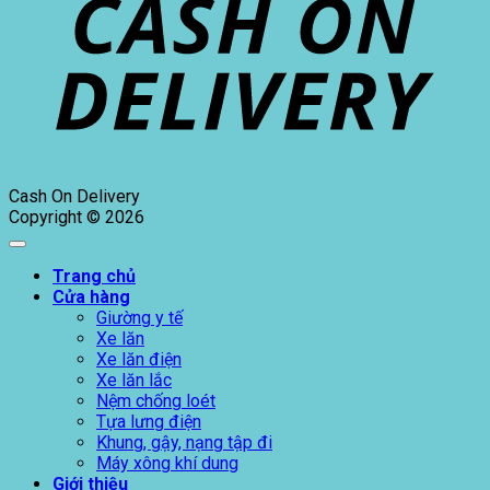
Cash On Delivery
Copyright © 2026
Trang chủ
Cửa hàng
Giường y tế
Xe lăn
Xe lăn điện
Xe lăn lắc
Nệm chống loét
Tựa lưng điện
Khung, gậy, nạng tập đi
Máy xông khí dung
Giới thiệu