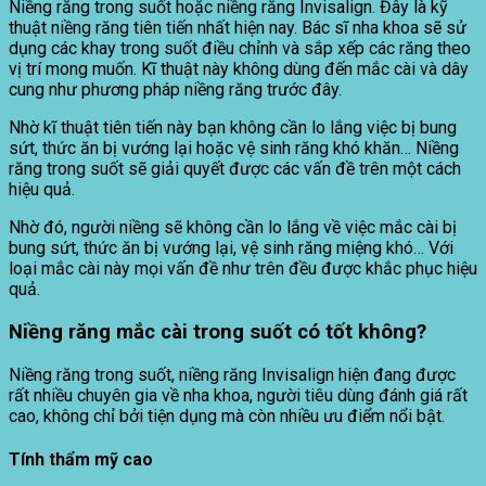
Niềng răng trong suốt hoặc niềng răng Invisalign. Đây là kỹ
thuật niềng răng tiên tiến nhất hiện nay. Bác sĩ nha khoa sẽ sử
dụng các khay trong suốt điều chỉnh và sắp xếp các răng theo
vị trí mong muốn. Kĩ thuật này không dùng đến mắc cài và dây
cung như phương pháp niềng răng trước đây.
Nhờ kĩ thuật tiên tiến này bạn không cần lo lắng việc bị bung
sứt, thức ăn bị vướng lại hoặc vệ sinh răng khó khăn… Niềng
răng trong suốt sẽ giải quyết được các vấn đề trên một cách
hiệu quả.
Nhờ đó, người niềng sẽ không cần lo lắng về việc mắc cài bị
bung sứt, thức ăn bị vướng lại, vệ sinh răng miệng khó… Với
loại mắc cài này mọi vấn đề như trên đều được khắc phục hiệu
quả.
Niềng răng mắc cài trong suốt có tốt không?
Niềng răng trong suốt, niềng răng Invisalign hiện đang được
rất nhiều chuyên gia về nha khoa, người tiêu dùng đánh giá rất
cao, không chỉ bởi tiện dụng mà còn nhiều ưu điểm nổi bật.
Tính thẩm mỹ cao