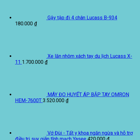
Gậy tập đi 4 chân Lucass B-934
180.000
₫
Xe lăn nhôm xách tay du lịch Lucass X-
11
1.700.000
₫
MÁY ĐO HUYẾT ÁP BẮP TAY OMRON
HEM-7600T
3.520.000
₫
Vớ Đùi - Tất y khoa ngăn ngừa và hỗ trợ
điều trị suy giãn tĩnh mạch Yasee
420.000
₫