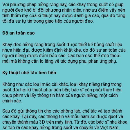
Với phương pháp niềng răng này, các khay trong suốt sẽ giúp
người đeo khó bị đối phương nhận diện, nhờ ưu điểm vậy nên
tính thẩm mỹ của kĩ thuật này được đánh giá cao, qua đó tăng
tối đa sự tự tin trong giao tiếp của người đeo.
Độ an toàn cao
Khay đeo niềng răng trong suốt được thiết kế bằng chất liệu
nhựa hiện đại, được kiểm định khắt khe, do đó sự an toàn của
người niềng được đảm bảo cao. Các bạn cso thể đeo thoải
mái mà không cần lo lắng về tác dụng phụ, phản ứng phụ.
Kỹ thuật chế tác tiên tiến
Không như các loại mắc cài khác, loại khay niềng răng trong
suốt đòi hỏi kĩ thuật phải tiên tiến, bác sĩ cần phải thực hiện
chụp phim và lấy thông tin hàm của người niềng, một cách
chính xác.
Sau đó gửi thông tin cho các phòng lab, chế tác và tạo thành
các khay. Tại đây, các thông tin và mẫu hàm sẽ được quét và
chuyển thành mẫu 3D trên máy tính. Từ đó, các bác sĩ nha khoa
sẽ tạo ra các khay niềng trong suốt và chuyển về Việt Nam.