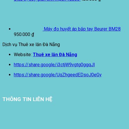
Máy đo huyết áp bắp tay Beurer BM28
950.000
₫
Dịch vụ Thuê xe lăn Đà Nẵng
Website:
Thuê xe lăn Đà Nẵng
https://share.google/i3ctjW9vgtg0ggqJl
https://share.google/UqZhgeedEDsoJ0eGy
THÔNG TIN LIÊN HỆ