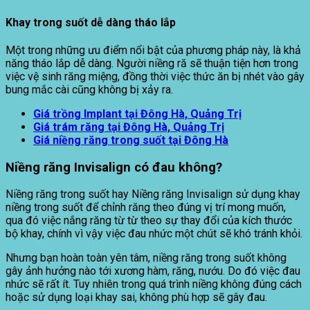
Khay trong suốt dễ dàng tháo lắp
Một trong những ưu điểm nổi bật của phương pháp này, là khả
năng tháo lắp dễ dàng. Người niềng ră sẽ thuận tiện hơn trong
việc vệ sinh răng miệng, đồng thời việc thức ăn bị nhét vào gây
bung mắc cài cũng không bị xảy ra.
Giá trồng Implant tại
Đông Hà, Quảng Trị
Giá trám răng tại
Đông Hà, Quảng Trị
Giá niềng răng trong suốt tại Đông Hà
Niềng răng Invisalign có đau không?
Niềng răng trong suốt hay Niềng răng Invisalign sử dụng khay
niềng trong suốt để chỉnh răng theo đúng vị trí mong muốn,
qua đó việc nắng răng từ từ theo sự thay đổi của kích thước
bộ khay, chính vì vậy việc đau nhức một chút sẽ khó tránh khỏi.
Nhưng bạn hoàn toàn yên tâm, niềng răng trong suốt không
gây ảnh hưởng nào tới xương hàm, răng, nướu. Do đó việc đau
nhức sẽ rất ít. Tuy nhiên trong quá trình niềng không đúng cách
hoặc sử dụng loại khay sai, không phù hợp sẽ gây đau.