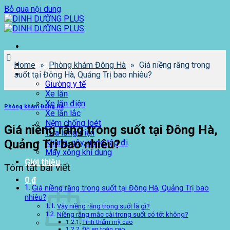
Bỏ qua nội dung
Trang chủ
Home
»
Phòng khám Đông Hà
»
Giá niềng răng trong
Cửa hàng
suốt tại Đông Hà, Quảng Trị bao nhiêu?
Giường y tế
Xe lăn
Xe lăn điện
Phòng khám Đông Hà
Xe lăn lắc
Nệm chống loét
Giá niềng răng trong suốt tại Đông Hà,
Tựa lưng điện
Quảng Trị bao nhiêu?
Khung, gậy, nạng tập đi
Máy xông khí dung
Giới thiệu
Tóm tắt bài viết
0
₫
Giá niềng răng trong suốt tại Đông Hà, Quảng Trị bao
nhiêu?
Vậy niềng răng trong suốt là gì?
Niềng răng mắc cài trong suốt có tốt không?
Tính thẩm mỹ cao
Độ an toàn cao