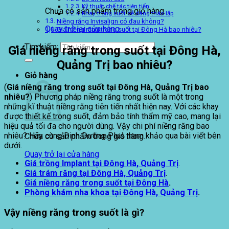
Kỹ thuật chế tác tiên tiến
Chưa có sản phẩm trong giỏ hàng.
Khay trong suốt dễ dàng tháo lắp
Niềng răng Invisalign có đau không?
Quay trở lại cửa hàng
Giá niềng răng trong suốt tại Đông Hà bao nhiêu?
Tìm kiếm:
Giá niềng răng trong suốt tại Đông Hà,
Quảng Trị bao nhiêu?
Giỏ hàng
(
Giá niềng răng trong suốt tại Đông Hà, Quảng Trị bao
nhiêu?
) Phương pháp niềng răng trong suốt là một trong
những kĩ thuật niềng răng tiên tiến nhất hiện nay. Với các khay
được thiết kế trong suốt, đảm bảo tính thẩm mỹ cao, mang lại
hiệu quả tối đa cho người dùng. Vậy chi phí niềng răng bao
nhiêu? Hãy cùng Dinh Dưỡng Plus tham khảo qua bài viết bên
Chưa có sản phẩm trong giỏ hàng.
dưới.
Quay trở lại cửa hàng
Giá trồng Implant tại
Đông Hà, Quảng Trị
.
Giá trám răng tại
Đông Hà, Quảng Trị
.
Giá niềng răng trong suốt tại Đông Hà
.
Phòng khám nha khoa tại Đông Hà, Quảng Trị
.
Vậy niềng răng trong suốt là gì?