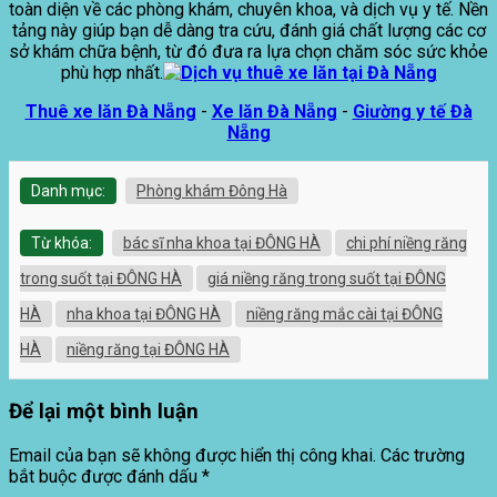
toàn diện về các phòng khám, chuyên khoa, và dịch vụ y tế. Nền
tảng này giúp bạn dễ dàng tra cứu, đánh giá chất lượng các cơ
sở khám chữa bệnh, từ đó đưa ra lựa chọn chăm sóc sức khỏe
phù hợp nhất.
Thuê xe lăn Đà Nẵng
-
Xe lăn Đà Nẵng
-
Giường y tế Đà
Nẵng
Danh mục:
Phòng khám Đông Hà
Từ khóa:
bác sĩ nha khoa tại ĐÔNG HÀ
chi phí niềng răng
trong suốt tại ĐÔNG HÀ
giá niềng răng trong suốt tại ĐÔNG
HÀ
nha khoa tại ĐÔNG HÀ
niềng răng mắc cài tại ĐÔNG
HÀ
niềng răng tại ĐÔNG HÀ
Để lại một bình luận
Email của bạn sẽ không được hiển thị công khai.
Các trường
bắt buộc được đánh dấu
*