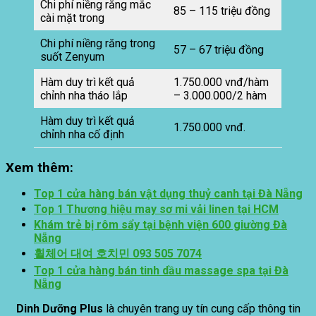
Chi phí niềng răng mắc
85 – 115 triệu đồng
cài mặt trong
Chi phí niềng răng trong
57 – 67 triệu đồng
suốt Zenyum
Hàm duy trì kết quả
1.750.000 vnđ/hàm
chỉnh nha tháo lắp
– 3.000.000/2 hàm
Hàm duy trì kết quả
1.750.000 vnđ.
chỉnh nha cố định
Xem thêm:
Top 1 cửa hàng bán vật dụng thuỷ canh tại Đà Nẵng
Top 1 Thương hiệu may sơ mi vải linen tại HCM
Khám trẻ bị rôm sẩy tại bệnh viện 600 giường Đà
Nẵng
휠체어 대여 호치민 093 505 7074
Top 1 cửa hàng bán tinh dầu massage spa tại Đà
Nẵng
Dinh Dưỡng Plus
là chuyên trang uy tín cung cấp thông tin