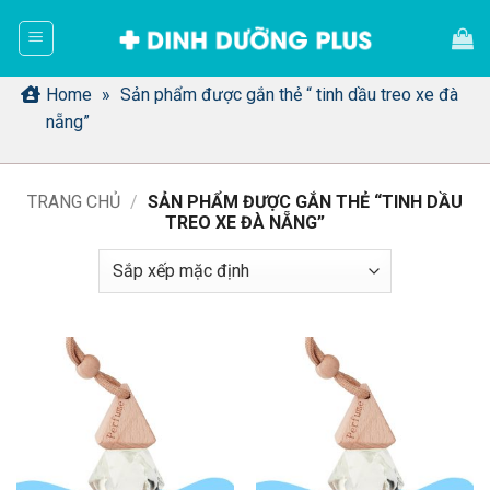
Bỏ
qua
nội
dung
Home
»
Sản phẩm được gắn thẻ “ tinh dầu treo xe đà
nẵng”
TRANG CHỦ
/
SẢN PHẨM ĐƯỢC GẮN THẺ “TINH DẦU
TREO XE ĐÀ NẴNG”