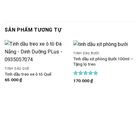
SẢN PHẨM TƯƠNG TỰ
TINH DẦU BƯỞI
Tinh dầu xịt phòng Bưởi 100ml –
Tặng lọ treo
TINH DẦU QUẾ
Tinh dầu treo xe ô tô Quế
65.000
₫
Được xếp
170.000
₫
hạng
5
5
sao