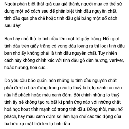
Ngoài phân biệt thật giả qua giá thành, người mua có thể sử
dụng một số cách sau để phân biệt tinh dầu nguyên chất,
tinh dầu qua pha chế hoặc tinh dầu giả bằng một số cách
sau đây:
Bạn hãy nhỏ thử lọ tinh dầu lên một tờ giấy trắng. Nếu giọt
tinh dầu trên giấy trắng có vòng dầu loang ra thì loại tinh dầu
bạn nhỏ ấy không phải là tinh dầu nguyên chất. Tuy nhiên
cách này không chính xác với tinh dầu gỗ đàn hương, veriver,
hoắc hướng, hoa cúc…
Do yêu cầu bảo quản, nên những lọ tinh dầu nguyên chất
phải được chứa đựng trong các lọ thuỷ tinh, lọ sành có màu
nâu hổ phách hoặc màu xanh đậm. Bởi chính những lọ thuỷ
tinh ấy sẽ không tạo ra bất kì phản ứng nào với những chất
hoá học hoạt tính mạnh có trong tinh dầu. Đồng thời, màu hổ
phách, hay màu xanh đậm sẽ làm hạn chế các tác động của
tia bức xạ mặt trời lên lọ tinh dầu.