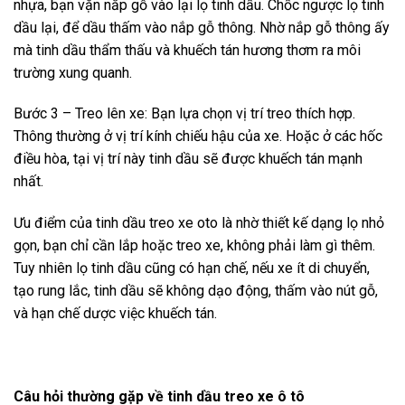
nhựa, bạn vặn nắp gỗ vào lại lọ tinh dầu. Chốc ngược lọ tinh
dầu lại, để dầu thấm vào nắp gỗ thông. Nhờ nắp gỗ thông ấy
mà tinh dầu thẩm thấu và khuếch tán hương thơm ra môi
trường xung quanh.
Bước 3 – Treo lên xe: Bạn lựa chọn vị trí treo thích hợp.
Thông thường ở vị trí kính chiếu hậu của xe. Hoặc ở các hốc
điều hòa, tại vị trí này tinh dầu sẽ được khuếch tán mạnh
nhất.
Ưu điểm của tinh dầu treo xe oto là nhờ thiết kế dạng lọ nhỏ
gọn, bạn chỉ cần lắp hoặc treo xe, không phải làm gì thêm.
Tuy nhiên lọ tinh dầu cũng có hạn chế, nếu xe ít di chuyển,
tạo rung lắc, tinh dầu sẽ không dạo động, thấm vào nút gỗ,
và hạn chế dược việc khuếch tán.
Câu hỏi thường gặp về tinh dầu
treo xe ô tô