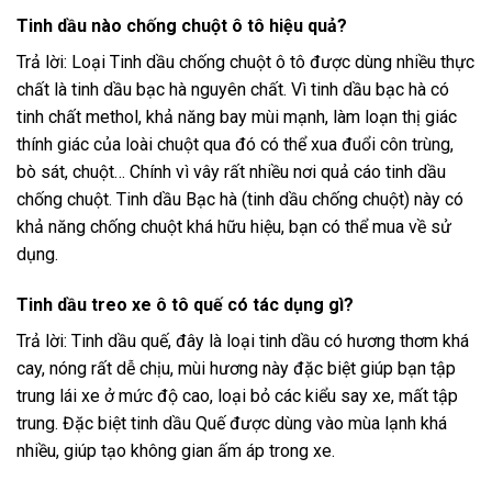
Tinh dầu nào chống chuột ô tô hiệu quả?
Trả lời: Loại Tinh dầu chống chuột ô tô được dùng nhiều thực
chất là tinh dầu bạc hà nguyên chất. Vì tinh dầu bạc hà có
tinh chất methol, khả năng bay mùi mạnh, làm loạn thị giác
thính giác của loài chuột qua đó có thể xua đuổi côn trùng,
bò sát, chuột… Chính vì vây rất nhiều nơi quả cáo tinh dầu
chống chuột. Tinh dầu Bạc hà (tinh dầu chống chuột) này có
khả năng chống chuột khá hữu hiệu, bạn có thể mua về sử
dụng.
Tinh dầu treo xe ô tô quế có tác dụng gì?
Trả lời: Tinh dầu quế, đây là loại tinh dầu có hương thơm khá
cay, nóng rất dễ chịu, mùi hương này đặc biệt giúp bạn tập
trung lái xe ở mức độ cao, loại bỏ các kiểu say xe, mất tập
trung. Đặc biệt tinh dầu Quế được dùng vào mùa lạnh khá
nhiều, giúp tạo không gian ấm áp trong xe.