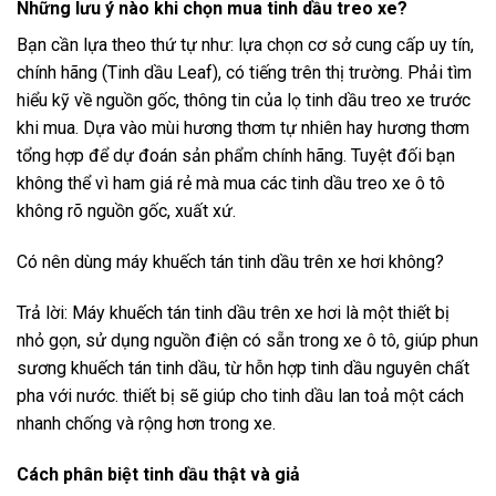
Những lưu ý nào khi chọn mua tinh dầu treo xe?
Bạn cần lựa theo thứ tự như: lựa chọn cơ sở cung cấp uy tín,
chính hãng (Tinh dầu Leaf), có tiếng trên thị trường. Phải tìm
hiểu kỹ về nguồn gốc, thông tin của lọ tinh dầu treo xe trước
khi mua. Dựa vào mùi hương thơm tự nhiên hay hương thơm
tổng hợp để dự đoán sản phẩm chính hãng. Tuyệt đối bạn
không thể vì ham giá rẻ mà mua các tinh dầu treo xe ô tô
không rõ nguồn gốc, xuất xứ.
Có nên dùng máy khuếch tán tinh dầu trên xe hơi không?
Trả lời: Máy khuếch tán tinh dầu trên xe hơi là một thiết bị
nhỏ gọn, sử dụng nguồn điện có sẵn trong xe ô tô, giúp phun
sương khuếch tán tinh dầu, từ hỗn hợp tinh dầu nguyên chất
pha với nước. thiết bị sẽ giúp cho tinh dầu lan toả một cách
nhanh chống và rộng hơn trong xe.
Cách phân biệt tinh dầu thật và giả