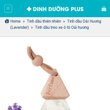
Bỏ
qua
nội
dung
Home
»
Tinh dầu thiên nhiên
»
Tinh dầu Oải Hương
(Lavender)
»
Tinh dầu treo xe ô tô Oải hương