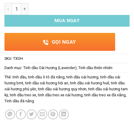
Tinh dầu treo xe ô tô Oải hương số lượng
MUA NGAY
GỌI NGAY
SKU:
TXOH
Danh mục:
Tinh dầu Oải Hương (Lavender)
,
Tinh dầu thiên nhiên
Thẻ:
tinh dầu
,
tinh dầu ô tô đà nẵng
,
tinh dầu oải hương
,
tinh dầu oải
hương bmt
,
tinh dầu oải hương hội an
,
tinh dầu oải hương huế
,
tinh dầu
oải hương phú yên
,
tinh dầu oải hương quy nhơn
,
tinh dầu oải hương tam
kỳ
,
tinh dầu treo xe
,
tinh dầu treo xe oải hương
,
tinh dầu treo xe đà nẵng
,
Tinh dầu đà nẵng