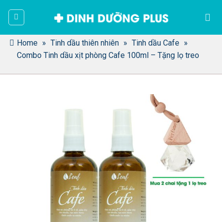
Bỏ
qua
nội
dung
Home
»
Tinh dầu thiên nhiên
»
Tinh dầu Cafe
»
Combo Tinh dầu xịt phòng Cafe 100ml – Tặng lọ treo