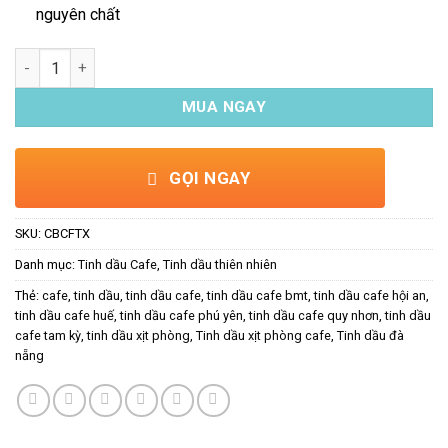
nguyên chất
Combo Tinh dầu xịt phòng Cafe 100ml - Tặng lọ treo số lượng
MUA NGAY
GỌI NGAY
SKU:
CBCFTX
Danh mục:
Tinh dầu Cafe
,
Tinh dầu thiên nhiên
Thẻ:
cafe
,
tinh dầu
,
tinh dầu cafe
,
tinh dầu cafe bmt
,
tinh dầu cafe hội an
,
tinh dầu cafe huế
,
tinh dầu cafe phú yên
,
tinh dầu cafe quy nhơn
,
tinh dầu
cafe tam kỳ
,
tinh dầu xịt phòng
,
Tinh dầu xịt phòng cafe
,
Tinh dầu đà
nẵng