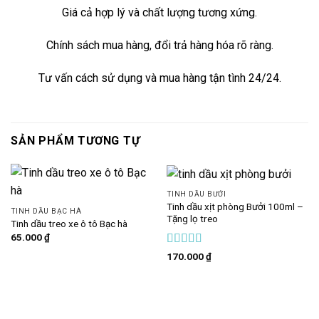
Giá cả hợp lý và chất lượng tương xứng.
Chính sách mua hàng, đổi trả hàng hóa rõ ràng.
Tư vấn cách sử dụng và mua hàng tận tình 24/24.
SẢN PHẨM TƯƠNG TỰ
TINH DẦU BƯỞI
Tinh dầu xịt phòng Bưởi 100ml –
TINH DẦU BẠC HÀ
Tặng lọ treo
Tinh dầu treo xe ô tô Bạc hà
65.000
₫
Được xếp
170.000
₫
hạng
5
5 sao