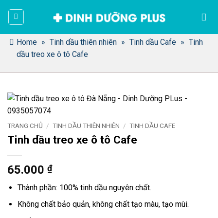
Bỏ
qua
nội
dung
Home
»
Tinh dầu thiên nhiên
»
Tinh dầu Cafe
»
Tinh
dầu treo xe ô tô Cafe
TRANG CHỦ
/
TINH DẦU THIÊN NHIÊN
/
TINH DẦU CAFE
Tinh dầu treo xe ô tô Cafe
65.000
₫
Thành phần: 100% tinh dầu nguyên chất.
Không chất bảo quản, không chất tạo màu, tạo mùi.