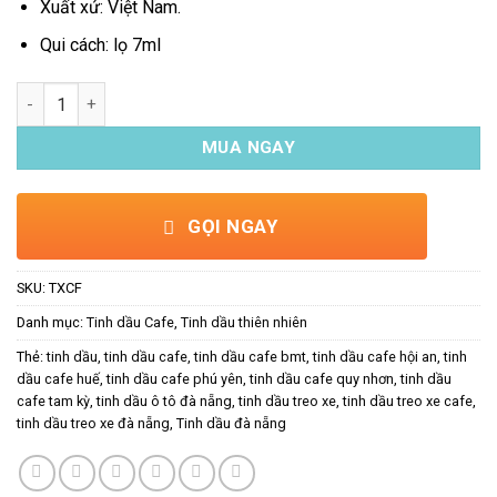
Xuất xứ: Việt Nam.
Qui cách: lọ 7ml
Tinh dầu treo xe ô tô Cafe số lượng
MUA NGAY
GỌI NGAY
SKU:
TXCF
Danh mục:
Tinh dầu Cafe
,
Tinh dầu thiên nhiên
Thẻ:
tinh dầu
,
tinh dầu cafe
,
tinh dầu cafe bmt
,
tinh dầu cafe hội an
,
tinh
dầu cafe huế
,
tinh dầu cafe phú yên
,
tinh dầu cafe quy nhơn
,
tinh dầu
cafe tam kỳ
,
tinh dầu ô tô đà nẵng
,
tinh dầu treo xe
,
tinh dầu treo xe cafe
,
tinh dầu treo xe đà nẵng
,
Tinh dầu đà nẵng