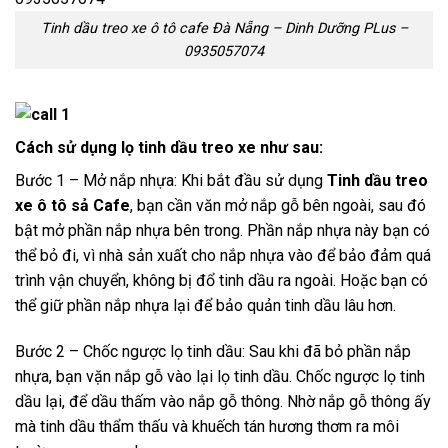
Tinh dầu treo xe ô tô cafe Đà Nẵng – Dinh Dưỡng PLus –
0935057074
Cách sử dụng lọ tinh dầu treo xe nh
ư sau:
Bước 1 – Mở nắp nhựa: Khi bắt đầu sử dụng
Tinh dầu treo
xe ô tô sả Cafe
, bạn cần văn mở nắp gỗ bên ngoài, sau đó
bật mở phần nắp nhựa bên trong. Phần nắp nhựa này bạn có
thể bỏ đi, vì nhà sản xuất cho nắp nhựa vào để bảo đảm quá
trình vận chuyển, không bị đổ tinh dầu ra ngoài. Hoặc bạn có
thể giữ phần nắp nhựa lại để bảo quản tinh dầu lâu hơn.
Bước 2 – Chốc ngược lọ tinh dầu: Sau khi đã bỏ phần nắp
nhựa, bạn vặn nắp gỗ vào lại lọ tinh dầu. Chốc ngược lọ tinh
dầu lại, để dầu thấm vào nắp gỗ thông. Nhờ nắp gỗ thông ấy
mà tinh dầu thẩm thấu và khuếch tán hương thơm ra môi