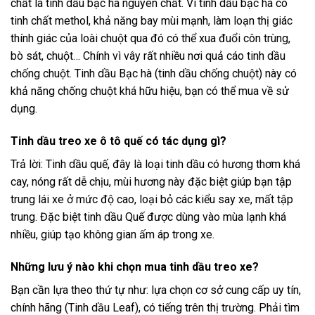
chất là tinh dầu bạc hà nguyên chất. Vì tinh dầu bạc hà có
tinh chất methol, khả năng bay mùi mạnh, làm loạn thị giác
thính giác của loài chuột qua đó có thể xua đuổi côn trùng,
bò sát, chuột… Chính vì vây rất nhiều nơi quả cáo tinh dầu
chống chuột. Tinh dầu Bạc hà (tinh dầu chống chuột) này có
khả năng chống chuột khá hữu hiệu, bạn có thể mua về sử
dụng.
Tinh dầu treo xe ô tô quế có tác dụng gì?
Trả lời: Tinh dầu quế, đây là loại tinh dầu có hương thơm khá
cay, nóng rất dễ chịu, mùi hương này đặc biệt giúp bạn tập
trung lái xe ở mức độ cao, loại bỏ các kiểu say xe, mất tập
trung. Đặc biệt tinh dầu Quế được dùng vào mùa lạnh khá
nhiều, giúp tạo không gian ấm áp trong xe.
Những lưu ý nào khi chọn mua tinh dầu treo xe?
Bạn cần lựa theo thứ tự như: lựa chọn cơ sở cung cấp uy tín,
chính hãng (Tinh dầu Leaf), có tiếng trên thị trường. Phải tìm