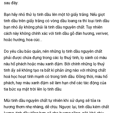
sau đây:
Bạn hãy nhỏ thử lọ tinh dầu lên một tờ giấy trắng. Nếu giọt
tinh dầu trên giấy trắng có vòng dầu loang ra thì loại tinh dầu
bạn nhỏ ấy không phải là tinh dầu nguyên chất. Tuy nhiên
cách này không chính xác với tinh dầu gỗ đàn hương, veriver,
hoắc hướng, hoa cúc…
Do yêu cầu bảo quản, nên những lọ tinh dầu nguyên chất
phải được chứa đựng trong các lọ thuỷ tinh, lọ sành có màu
nâu hổ phách hoặc màu xanh đậm. Bởi chính những lọ thuỷ
tinh ấy sẽ không tạo ra bất kì phản ứng nào với những chất
hoá học hoạt tính mạnh có trong tinh dầu. Đồng thời, màu hổ
phách, hay màu xanh đậm sẽ làm hạn chế các tác động của
tia bức xạ mặt trời lên lọ tinh dầu.
Mùi tinh dầu nguyên chất tự nhiên khi sử dụng sẽ tỏa ra
hương thơm nhẹ nhàng, dễ chịu. Ngược lại, tinh dầu kém chất