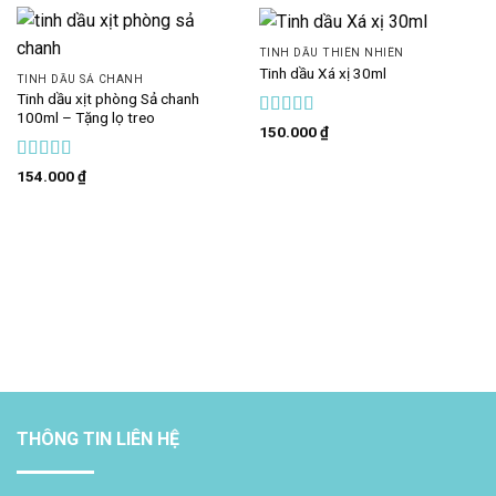
TINH DẦU THIÊN NHIÊN
Tinh dầu Xá xị 30ml
TINH DẦU SẢ CHANH
Tinh dầu xịt phòng Sả chanh
100ml – Tặng lọ treo
Được xếp
150.000
₫
hạng
5
5 sao
Được xếp
154.000
₫
hạng
5
5 sao
THÔNG TIN LIÊN HỆ