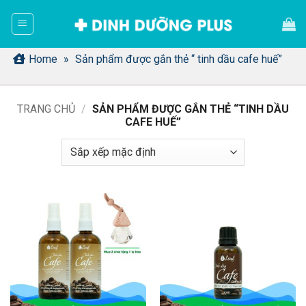
Bỏ
qua
nội
dung
Home
»
Sản phẩm được gắn thẻ “ tinh dầu cafe huế”
TRANG CHỦ
/
SẢN PHẨM ĐƯỢC GẮN THẺ “TINH DẦU
CAFE HUẾ”