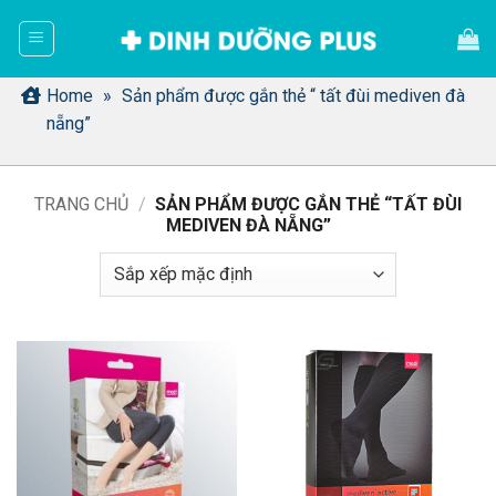
Bỏ
qua
nội
dung
Home
»
Sản phẩm được gắn thẻ “ tất đùi mediven đà
nẵng”
TRANG CHỦ
/
SẢN PHẨM ĐƯỢC GẮN THẺ “TẤT ĐÙI
MEDIVEN ĐÀ NẴNG”