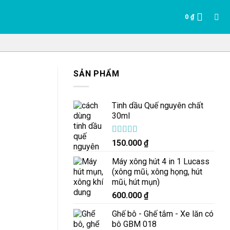
0
₫
SẢN PHẨM
Tinh dầu Quế nguyên chất
30ml
Được xếp
150.000
₫
hạng
5.00
5
sao
Máy xông hút 4 in 1 Lucass
(xông mũi, xông họng, hút
mũi, hút mụn)
600.000
₫
Ghế bô - Ghế tắm - Xe lăn có
bô GBM 018