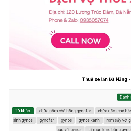
Thuê xe lăn Đà Nẵng
Danh 
Từ khóa:
chữa nấm chó bằng gynofar
chữa nấm chó bằ
sinh gynos
gynofar
gynos
gynos xanh
rôm sảy với 
gàu với gynos
trị mụn lưng bằng gyno