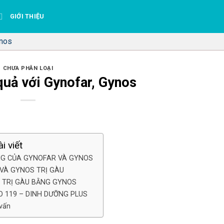
GIỚI THIỆU
ynos
CHƯA PHÂN LOẠI
 quả với Gynofar, Gynos
i viết
G CỦA GYNOFAR VÀ GYNOS
VÀ GYNOS TRỊ GÀU
 TRỊ GÀU BẰNG GYNOS
 119 – DINH DƯỠNG PLUS
 vấn