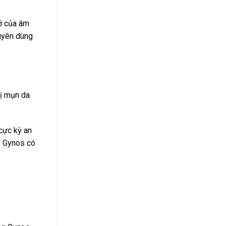
nở của âm
uyên dùng
rị mụn da
cực kỳ an
và Gynos có