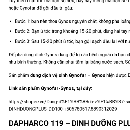
Tùy theo chất tóc mà bạn sở hữu, dày hay mỏng mà bạn sử d
hoặc Gynofar để gội đầu trị gàu:
Bước 1: bạn nên thoa Gynos nguyên chất, không pha loãng
Bước 2: Bạn ủ tóc trong khoảng 15-20 phút, dùng hai tay
Bước 3: Sau 15-20 phút ủ tóc, bạn gội sạch đầu lại với 
Để pha dung dịch Gynos dùng để trị các bệnh ngoài da bạn 
như bình thường. Không cần phải tắm lại bằng nước sạch. S
Sản phẩm
dung dịch vệ sinh Gynofar – Gynos
hiện được
Link sản phẩm Gynofar-Gynos, tại đây:
https://shopee.vn/Dung-d%E1%BB%8Bch-v%E1%BB%87-s
DINHDUONGPLUS-DD100-i.505780517.8890312029
DAPHARCO 119 – DINH DƯỠNG PL