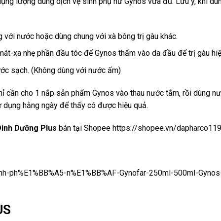
ụng lượng dung dịch vệ sinh phụ nữ Gynos vừa đủ. Lưu ý, khi d
 với nước hoặc dùng chung với xà bông trị gàu khác.
 mát-xa nhẹ phần đầu tóc để Gynos thấm vào da đầu để trị gàu hiệ
nước sạch. (Không dùng với nước ấm)
chỉ cần cho 1 nắp sản phẩm Gynos vào thau nước tắm, rồi dùng n
ử dụng hằng ngày để thấy có được hiệu quả.
Dinh Dưỡng Plus
bán tại Shopee
https://shopee.vn/dapharco11
inh-ph%E1%BB%A5-n%E1%BB%AF-Gynofar-250ml-500ml-Gynos
US