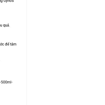
ùng Gynos
u quả.
ước để tắm
9
-500ml-