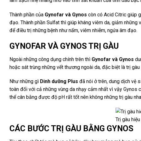
làm sạch nhẹ nhàng nhờ vào tính sát khuẩn của tinh dầu bạc 
Thành phần của
Gynofar và Gynos
còn có Acid Citric giúp 
đạo. Thành phần Sulfat thì giúp kháng viêm da, giảm những
để điều trị những bệnh như nấm, viêm nhiễm, ngứa âm đạo.
GYNOFAR VÀ GYNOS TRỊ GÀU
Ngoài những công dụng chính trên thì
Gynofar và Gynos
dun
hoặc sát trùng những vết thương ngoài da, đặc biệt là trị gàu
Như những gì
Dinh dưỡng Plus
đã nói ở trên, dung dịch vệ 
toàn đối với cả những vùng da nhạy cảm nhất vì vậy Gynos cũ
thể cân bằng được độ pH rất tốt nên không những trị gàu n
Trị gàu hiệ
CÁC BƯỚC TRỊ GÀU BẰNG GYNOS