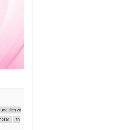
ung dịch vệ
ynofar
trị