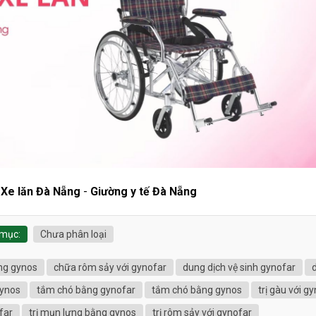
-
Xe lăn Đà Nẵng
-
Giường y tế Đà Nẵng
mục:
Chưa phân loại
ng gynos
chữa rôm sảy với gynofar
dung dịch vệ sinh gynofar
d
gynos
tắm chó bằng gynofar
tắm chó bằng gynos
trị gàu với g
far
trị mụn lưng bằng gynos
trị rôm sảy với gynofar