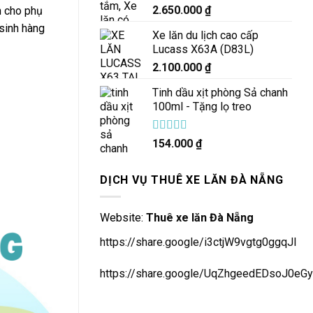
2.650.000
₫
h cho phụ
 sinh hàng
Xe lăn du lịch cao cấp
Lucass X63A (D83L)
2.100.000
₫
Tinh dầu xịt phòng Sả chanh
100ml - Tặng lọ treo
Được xếp
154.000
₫
hạng
5.00
5
sao
DỊCH VỤ THUÊ XE LĂN ĐÀ NẴNG
Website:
Thuê xe lăn Đà Nẵng
https://share.google/i3ctjW9vgtg0ggqJl
https://share.google/UqZhgeedEDsoJ0eGy