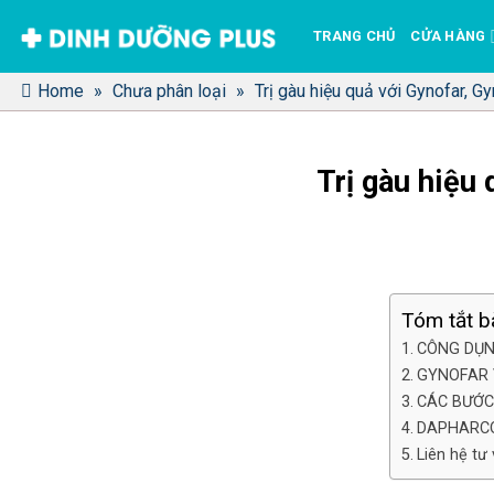
Bỏ
TRANG CHỦ
CỬA HÀNG
qua
nội
Home
»
Chưa phân loại
»
Trị gàu hiệu quả với Gynofar, G
dung
Trị gàu hiệu
Tóm tắt bà
CÔNG DỤN
GYNOFAR 
CÁC BƯỚC
DAPHARCO
Liên hệ tư