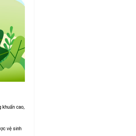
g khuẩn cao,
ược vệ sinh