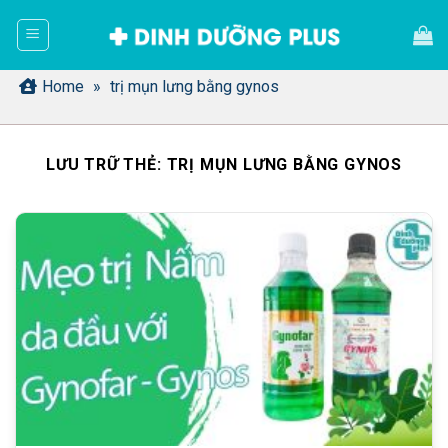
Bỏ
qua
nội
dung
Home
»
trị mụn lưng bằng gynos
LƯU TRỮ THẺ:
TRỊ MỤN LƯNG BẰNG GYNOS