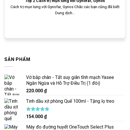
Top 2 Cách trị mụn lưng với Gynofar, Gynos
Cách trị mụn lưng với Gynofar, Gynos Chắc các bạn cũng đã biết
Dung dịch...
SẢN PHẨM
Vớ bắp chân - Tất suy giãn tĩnh mạch Yasee
Ngăn Ngừa và Hỗ Trợ Điều Trị (1 đôi)
220.000
₫
Tinh dầu xịt phòng Quế 100ml - Tặng lọ treo
Được xếp
154.000
₫
hạng
5.00
5 sao
Máy đo đường huyết OneTouch Select Plus