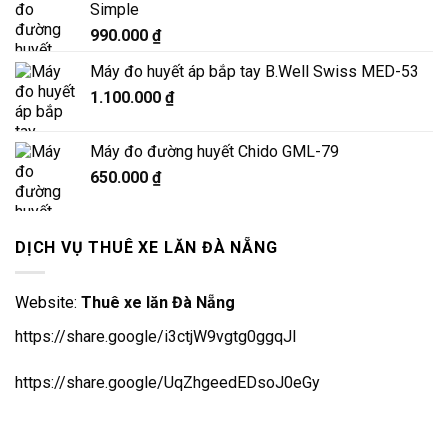
Simple
990.000
₫
Máy đo huyết áp bắp tay B.Well Swiss MED-53
1.100.000
₫
Máy đo đường huyết Chido GML-79
650.000
₫
DỊCH VỤ THUÊ XE LĂN ĐÀ NẴNG
Website:
Thuê xe lăn Đà Nẵng
https://share.google/i3ctjW9vgtg0ggqJl
https://share.google/UqZhgeedEDsoJ0eGy