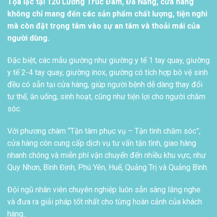
Tọa lạc tại 120 Lương Trúc Đàm, Đà Nẵng, cửa hàng
không chỉ mang đến các sản phẩm chất lượng, tiện nghi
mà còn đặt trọng tâm vào sự an tâm và thoải mái của
người dùng.
Đặc biệt, các mẫu giường như giường y tế 1 tay quay, giường
y tế 2-4 tay quay, giường inox, giường có tích hợp bô vệ sinh
đều có sẵn tại cửa hàng, giúp người bệnh dễ dàng thay đổi
tư thế, ăn uống, sinh hoạt, cũng như tiện lợi cho người chăm
sóc.
Với phương châm “Tận tâm phục vụ – Tận tình chăm sóc”,
cửa hàng còn cung cấp dịch vụ tư vấn tận tình, giao hàng
nhanh chóng và miễn phí vận chuyển đến nhiều khu vực, như
Quy Nhơn, Bình Định, Phú Yên, Huế, Quảng Trị và Quảng Bình.
Đội ngũ nhân viên chuyên nghiệp luôn sẵn sàng lắng nghe
và đưa ra giải pháp tốt nhất cho từng hoàn cảnh của khách
hàng..