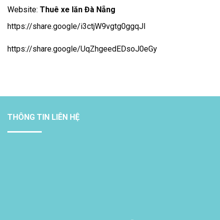
Website:
Thuê xe lăn Đà Nẵng
https://share.google/i3ctjW9vgtg0ggqJl
https://share.google/UqZhgeedEDsoJ0eGy
THÔNG TIN LIÊN HỆ