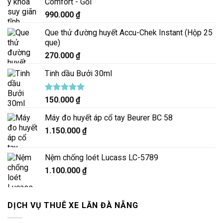
Comfort - Gối
990.000
₫
Que thử đường huyết Accu-Chek Instant (Hộp 25
que)
270.000
₫
Tinh dầu Bưởi 30ml
Được xếp
150.000
₫
hạng
5.00
5 sao
Máy đo huyết áp cổ tay Beurer BC 58
1.150.000
₫
Nệm chống loét Lucass LC-5789
1.100.000
₫
DỊCH VỤ THUÊ XE LĂN ĐÀ NẴNG