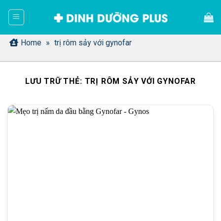
Bỏ
qua
nội
dung
Home
»
trị rôm sảy với gynofar
LƯU TRỮ THẺ:
TRỊ RÔM SẢY VỚI GYNOFAR