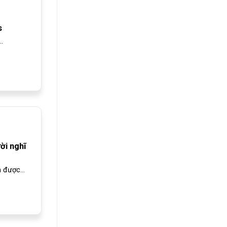
s
.
ời nghĩ
 được...