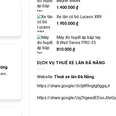
Beurer BM44
1.400.000
₫
Xe lăn có bô Lucass X89
1.950.000
₫
Máy đo huyết áp bắp tay
B.Well Swiss PRO-35
810.000
₫
DỊCH VỤ THUÊ XE LĂN ĐÀ NẴNG
rùng
em...
Website:
Thuê xe lăn Đà Nẵng
https://share.google/i3ctjW9vgtg0ggqJl
https://share.google/UqZhgeedEDsoJ0eGy