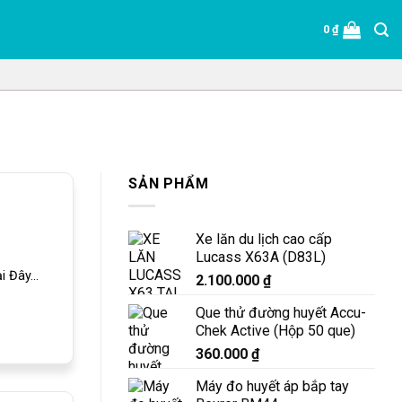
0
₫
SẢN PHẨM
Xe lăn du lịch cao cấp
Lucass X63A (D83L)
 Đây...
2.100.000
₫
Que thử đường huyết Accu-
Chek Active (Hộp 50 que)
360.000
₫
Máy đo huyết áp bắp tay