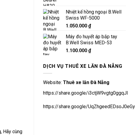
Nhiệt kế hồng ngoại B.Well
Swiss WF-5000
1.050.000
₫
Máy đo huyết áp bắp tay
B.Well Swiss MED-53
1.100.000
₫
DỊCH VỤ THUÊ XE LĂN ĐÀ NẴNG
Website:
Thuê xe lăn Đà Nẵng
https://share.google/i3ctjW9vgtg0ggqJl
https://share.google/UqZhgeedEDsoJ0eGy
g, Hãy cùng