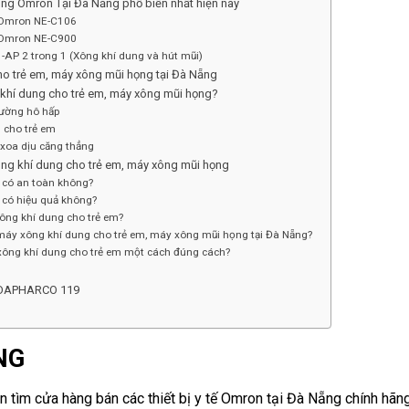
ung Omron Tại Đà Nẵng phổ biến nhất hiện nay
 Omron NE-C106
 Omron NE-C900
P 2 trong 1 (Xông khí dung và hút mũi)
cho trẻ em, máy xông mũi họng tại Đà Nẵng
 khí dung cho trẻ em, máy xông mũi họng?
 đường hô hấp
 cho trẻ em
 xoa dịu căng thẳng
ông khí dung cho trẻ em, máy xông mũi họng
 có an toàn không?
 có hiệu quả không?
ông khí dung cho trẻ em?
 máy xông khí dung cho trẻ em, máy xông mũi họng tại Đà Nẵng?
ông khí dung cho trẻ em một cách đúng cách?
 DAPHARCO 119
NG
n tìm cửa hàng bán các thiết bị y tế Omron tại Đà Nẵng chính hãn