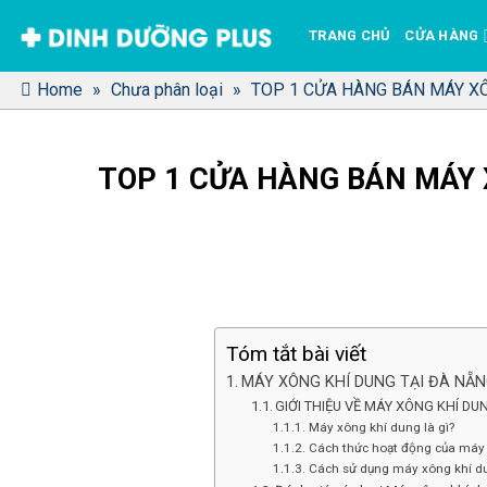
Bỏ
TRANG CHỦ
CỬA HÀNG
qua
nội
Home
»
Chưa phân loại
»
TOP 1 CỬA HÀNG BÁN MÁY XÔ
dung
TOP 1 CỬA HÀNG BÁN MÁY 
Tóm tắt bài viết
MÁY XÔNG KHÍ DUNG TẠI ĐÀ NẴ
GIỚI THIỆU VỀ MÁY XÔNG KHÍ DU
Máy xông khí dung là gì?
Cách thức hoạt động của máy
Cách sử dụng máy xông khí d