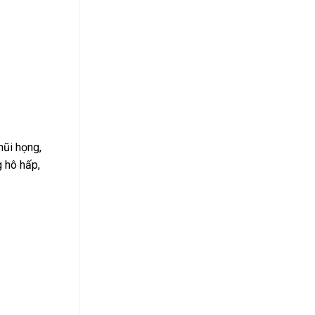
mũi họng,
g hô hấp,