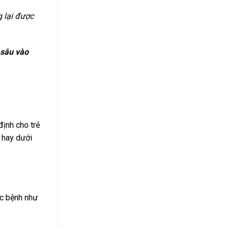
g lại được
sâu vào
định cho trẻ
n hay dưới
ác bệnh như