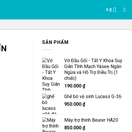
0
₫
SẢN PHẨM
ÍN
Vớ Đầu Gối - Tất Y Khoa Suy
Giãn Tĩnh Mạch Yasee Ngăn
Ngừa và Hỗ Trợ Điều Trị (1
chiếc)
190.000
₫
Ghế bô vệ sinh Lucass G-36
950.000
₫
Máy trợ thính Beurer HA20
850.000
₫