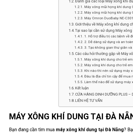
Đánh giá các loại Máy xông khí d
Máy xông mũi họng khí dung
Máy xông mũi họng khí dung
Máy Omron DuoBaby NE-C301-A
Giới thiệu về Máy xông khí dung 
Tại sao lại cần sử dụng Máy xông
1. Hỗ trợ điều trị các bệnh về
2. Dễ dàng sử dụng và an toàn
3. Tạo không gian thư giãn và
Các câu hỏi thường gặp về Máy x
Máy xông khí dung cho trẻ em
Máy xông khí dung cho trẻ em
Khi nào thì nên sử dụng máy x
Đâu là địa chỉ tin cậy để mua
Làm thế nào để sử dụng máy x
Kết luận
CỬA HÀNG DINH DƯỠNG PLUS –
LIÊN HỆ TƯ VẤN
MÁY XÔNG KHÍ DUNG TẠI ĐÀ NẴ
Bạn đang cần tìm mua
máy xông khí dung tại Đà Nẵng
? Bạ