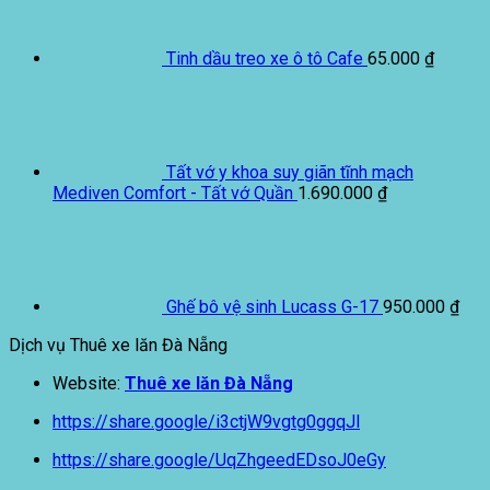
Tinh dầu treo xe ô tô Cafe
65.000
₫
Tất vớ y khoa suy giãn tĩnh mạch
Mediven Comfort - Tất vớ Quần
1.690.000
₫
Ghế bô vệ sinh Lucass G-17
950.000
₫
Dịch vụ Thuê xe lăn Đà Nẵng
Website:
Thuê xe lăn Đà Nẵng
https://share.google/i3ctjW9vgtg0ggqJl
https://share.google/UqZhgeedEDsoJ0eGy