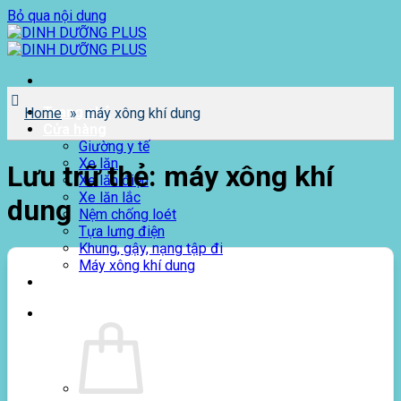
Bỏ qua nội dung
Trang chủ
Home
»
máy xông khí dung
Cửa hàng
Giường y tế
Xe lăn
Lưu trữ thẻ:
máy xông khí
Xe lăn điện
Xe lăn lắc
dung
Nệm chống loét
Tựa lưng điện
Khung, gậy, nạng tập đi
Máy xông khí dung
Giới thiệu
0
₫