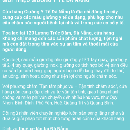
GIỚI THIỆU GIƯỜNG Y TẾ ĐÀ NẴNG
Cửa hàng Giường Y Tế Đà Nẵng là địa chỉ đáng tin cậy
cung cấp các mẫu giường y tế đa dạng, phù hợp cho nhu
cầu chăm sóc người bệnh tại nhà và trong các cơ sở y tế.
Tọa lạc tại 120 Lương Trúc Đàm, Đà Nẵng, cửa hàng
không chỉ mang đến các sản phẩm chất lượng, tiện nghi
mà còn đặt trọng tâm vào sự an tâm và thoải mái của
người dùng.
Đặc biệt, các mẫu giường như giường y tế 1 tay quay, giường y
tế 2-4 tay quay, giường inox, giường có tích hợp bô vệ sinh đều
có sẵn tại cửa hàng, giúp người bệnh dễ dàng thay đổi tư thế,
ăn uống, sinh hoạt, cũng như tiện lợi cho người chăm sóc.
Với phương châm “Tận tâm phục vụ – Tận tình chăm sóc”, cửa
hàng còn cung cấp dịch vụ tư vấn tận tình, giao hàng nhanh
chóng và miễn phí vận chuyển đến nhiều khu vực, như Quy
Nhơn, Bình Định, Phú Yên, Huế, Quảng Trị và Quảng Bình.
Đội ngũ nhân viên chuyên nghiệp luôn sẵn sàng lắng nghe và
đưa ra giải pháp tốt nhất cho từng hoàn cảnh của khách hàng..
Dịch vụ
thuê xe lăn tại Đà Nẵng