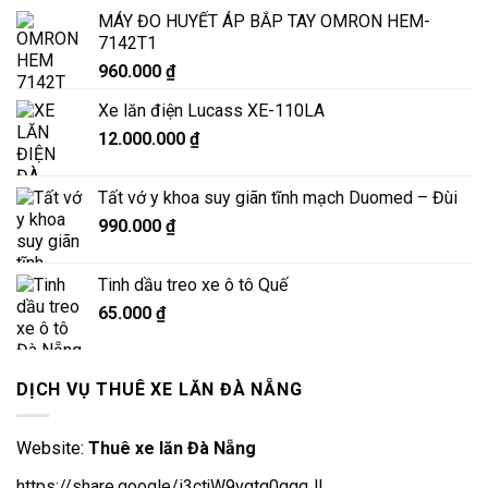
MÁY ĐO HUYẾT ÁP BẮP TAY OMRON HEM-
7142T1
960.000
₫
Xe lăn điện Lucass XE-110LA
12.000.000
₫
Tất vớ y khoa suy giãn tĩnh mạch Duomed – Đùi
990.000
₫
Tinh dầu treo xe ô tô Quế
65.000
₫
DỊCH VỤ THUÊ XE LĂN ĐÀ NẴNG
Website:
Thuê xe lăn Đà Nẵng
https://share.google/i3ctjW9vgtg0ggqJl