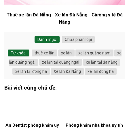
Thuê xe lăn Đà Nẵng
-
Xe lăn Đà Nẵng
-
Giường y tế Đà
Nẵng
Danh mục:
Chưa phân loại
Từ khóa:
thuê xe lăn
xe lăn
xe lăn quảng nam
xe
lăn quảng ngãi
xe lăn tại quảng ngãi
xe lăn tại đà nẵng
xe lăn tại đông hà
Xe lăn Đà Nẵng
xe lăn đông hà
Bài viết cùng chủ đề:
An Dentist phòng khám uy
Phòng khám nha khoa uy tín