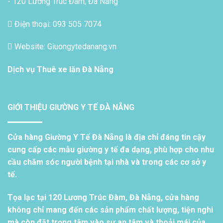
- 120 Lương Trúc Đàm, Đà Nẵng
Điện thoại: 093 505 7074
Website: Giuongytedanang.vn
Dịch vụ
Thuê xe lăn Đà Nẵng
GIỚI THIỆU GIƯỜNG Y TẾ ĐÀ NẴNG
Cửa hàng Giường Y Tế Đà Nẵng là địa chỉ đáng tin cậy
cung cấp các mẫu giường y tế đa dạng, phù hợp cho nhu
cầu chăm sóc người bệnh tại nhà và trong các cơ sở y
tế.
Tọa lạc tại 120 Lương Trúc Đàm, Đà Nẵng, cửa hàng
không chỉ mang đến các sản phẩm chất lượng, tiện nghi
mà còn đặt trọng tâm vào sự an tâm và thoải mái của