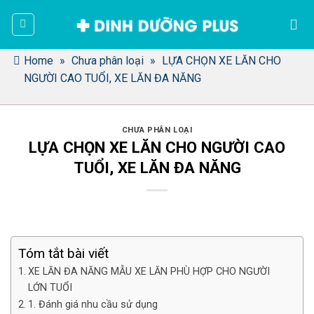
Bỏ
qua
nội
dung
Home
»
Chưa phân loại
»
LỰA CHỌN XE LĂN CHO
NGƯỜI CAO TUỔI, XE LĂN ĐA NĂNG
CHƯA PHÂN LOẠI
LỰA CHỌN XE LĂN CHO NGƯỜI CAO
TUỔI, XE LĂN ĐA NĂNG
Tóm tắt bài viết
XE LĂN ĐA NĂNG MẪU XE LĂN PHÙ HỢP CHO NGƯỜI
LỚN TUỔI
1. Đánh giá nhu cầu sử dụng