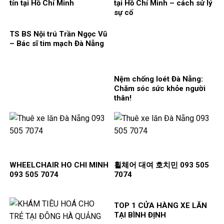
tín tại Hồ Chí Minh
tại Hồ Chí Minh – cách sử lý
sự cố
TS BS Nội trú Trần Ngọc Vũ
– Bác sĩ tim mạch Đà Nẵng
Nệm chống loét Đà Nẵng:
Chăm sóc sức khỏe người
thân!
WHEELCHAIR HO CHI MINH
휠체어 대여 호치민 093 505
093 505 7074
7074
TOP 1 CỬA HÀNG XE LĂN
TẠI BÌNH ĐỊNH