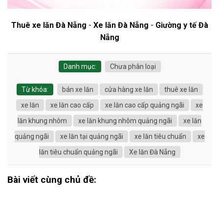
Thuê xe lăn Đà Nẵng
-
Xe lăn Đà Nẵng
-
Giường y tế Đà
Nẵng
Danh mục:
Chưa phân loại
Từ khóa:
bán xe lăn
cửa hàng xe lăn
thuê xe lăn
xe lăn
xe lăn cao cấp
xe lăn cao cấp quảng ngãi
xe
lăn khung nhôm
xe lăn khung nhôm quảng ngãi
xe lăn
quảng ngãi
xe lăn tại quảng ngãi
xe lăn tiêu chuẩn
xe
lăn tiêu chuẩn quảng ngãi
Xe lăn Đà Nẵng
Bài viết cùng chủ đề: