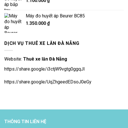
1.100.000
₫
Máy đo huyết áp Beurer BC85
1.350.000
₫
DỊCH VỤ THUÊ XE LĂN ĐÀ NẴNG
Website:
Thuê xe lăn Đà Nẵng
https://share.google/i3ctjW9vgtg0ggqJl
https://share.google/UqZhgeedEDsoJ0eGy
THÔNG TIN LIÊN HỆ