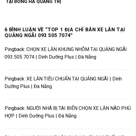
TẠI ĐÔNG HÀ QUẢNG TRỊ
6 BÌNH LUẬN VỀ “
TOP 1 ĐỊA CHỈ BÁN XE LĂN TẠI
QUẢNG NGÃI 093 505 7074
”
Pingback:
CHỌN XE LĂN KHUNG NHÔM TẠI QUẢNG NGÃI
093 505 7074 | Dinh Dưỡng Plus | Đà Nẵng
Pingback:
XE LĂN TIÊU CHUẨN TẠI QUẢNG NGÃI | Dinh
Dưỡng Plus | Đà Nẵng
Pingback:
NGƯỜI NHÀ BỊ TAI BIẾN CHỌN XE LĂN NÀO PHÙ
HỢP | Dinh Dưỡng Plus | Đà Nẵng