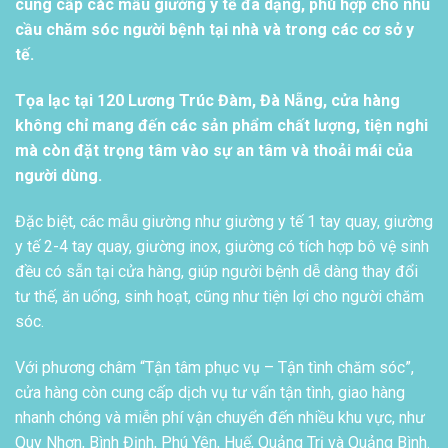
cung cấp các mẫu giường y tế đa dạng, phù hợp cho nhu
cầu chăm sóc người bệnh tại nhà và trong các cơ sở y
tế.
Tọa lạc tại 120 Lương Trúc Đàm, Đà Nẵng, cửa hàng
không chỉ mang đến các sản phẩm chất lượng, tiện nghi
mà còn đặt trọng tâm vào sự an tâm và thoải mái của
người dùng.
Đặc biệt, các mẫu giường như giường y tế 1 tay quay, giường
y tế 2-4 tay quay, giường inox, giường có tích hợp bô vệ sinh
đều có sẵn tại cửa hàng, giúp người bệnh dễ dàng thay đổi
tư thế, ăn uống, sinh hoạt, cũng như tiện lợi cho người chăm
sóc.
Với phương châm “Tận tâm phục vụ – Tận tình chăm sóc”,
cửa hàng còn cung cấp dịch vụ tư vấn tận tình, giao hàng
nhanh chóng và miễn phí vận chuyển đến nhiều khu vực, như
Quy Nhơn, Bình Định, Phú Yên, Huế, Quảng Trị và Quảng Bình.