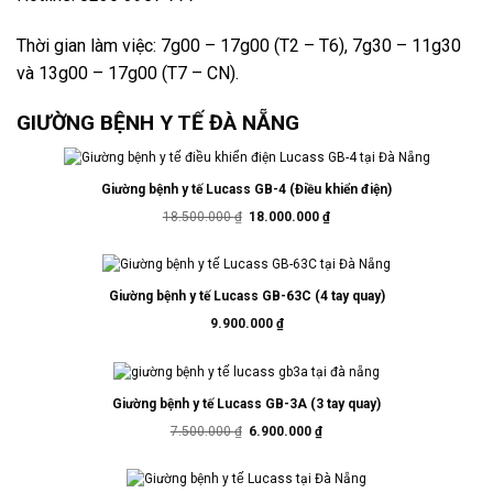
Thời gian làm việc: 7g00 – 17g00 (T2 – T6), 7g30 – 11g30
và 13g00 – 17g00 (T7 – CN).
GIƯỜNG BỆNH Y TẾ ĐÀ NẴNG
Giường bệnh y tế Lucass GB-4 (Điều khiển điện)
Giá
Giá
18.500.000
₫
18.000.000
₫
gốc
hiện
là:
tại
18.500.000 ₫.
là:
18.000.000 ₫.
Giường bệnh y tế Lucass GB-63C (4 tay quay)
9.900.000
₫
Giường bệnh y tế Lucass GB-3A (3 tay quay)
Giá
Giá
7.500.000
₫
6.900.000
₫
gốc
hiện
là:
tại
7.500.000 ₫.
là:
6.900.000 ₫.