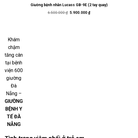
Giường bệnh nhân Lucass GB-9E (2 tay quay)
Giá
Giá
6.500.000
₫
5.900.000
₫
gốc
hiện
là:
tại
6.500.000 ₫.
là:
5.900.000 ₫.
Khám
chậm
tăng cân
tại bệnh
viện 600
giường
Đà
Nẵng –
GIƯỜNG
BỆNH Y
TẾ ĐÀ
NẴNG