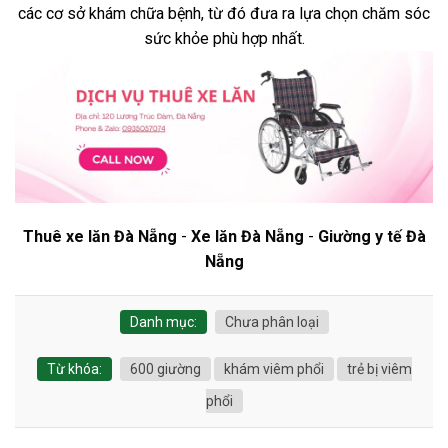
các cơ sở khám chữa bệnh, từ đó đưa ra lựa chọn chăm sóc
sức khỏe phù hợp nhất.
Thuê xe lăn Đà Nẵng
-
Xe lăn Đà Nẵng
-
Giường y tế Đà
Nẵng
Danh mục:
Chưa phân loại
Từ khóa:
600 giường
khám viêm phổi
trẻ bị viêm
phổi