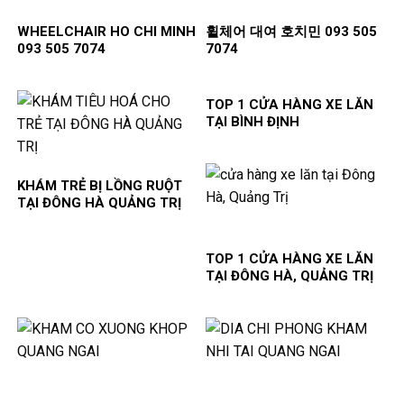
WHEELCHAIR HO CHI MINH
휠체어 대여 호치민 093 505
093 505 7074
7074
TOP 1 CỬA HÀNG XE LĂN
TẠI BÌNH ĐỊNH
KHÁM TRẺ BỊ LỒNG RUỘT
TẠI ĐÔNG HÀ QUẢNG TRỊ
TOP 1 CỬA HÀNG XE LĂN
TẠI ĐÔNG HÀ, QUẢNG TRỊ