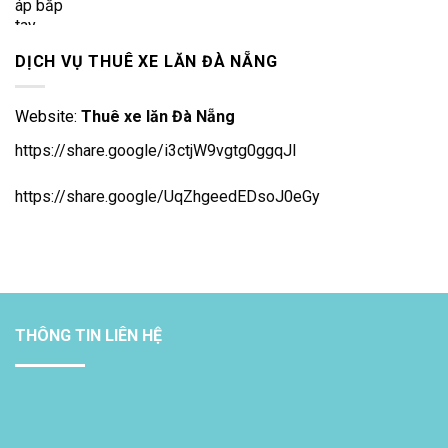
DỊCH VỤ THUÊ XE LĂN ĐÀ NẴNG
Website:
Thuê xe lăn Đà Nẵng
https://share.google/i3ctjW9vgtg0ggqJl
https://share.google/UqZhgeedEDsoJ0eGy
THÔNG TIN LIÊN HỆ