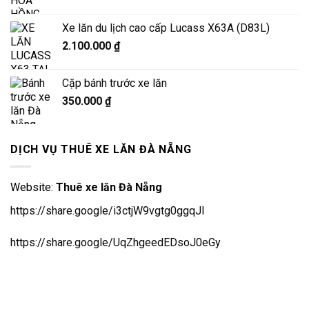
Xe lăn du lịch cao cấp Lucass X63A (D83L)
2.100.000
₫
Cặp bánh trước xe lăn
350.000
₫
DỊCH VỤ THUÊ XE LĂN ĐÀ NẴNG
Website:
Thuê xe lăn Đà Nẵng
https://share.google/i3ctjW9vgtg0ggqJl
https://share.google/UqZhgeedEDsoJ0eGy