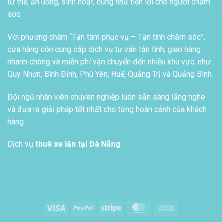
tư thế, ăn uống, sinh hoạt, cũng như tiện lợi cho người chăm
sóc.
Với phương châm “Tận tâm phục vụ – Tận tình chăm sóc”,
cửa hàng còn cung cấp dịch vụ tư vấn tận tình, giao hàng
nhanh chóng và miễn phí vận chuyển đến nhiều khu vực, như
Quy Nhơn, Bình Định, Phú Yên, Huế, Quảng Trị và Quảng Bình.
Đội ngũ nhân viên chuyên nghiệp luôn sẵn sàng lắng nghe
và đưa ra giải pháp tốt nhất cho từng hoàn cảnh của khách
hàng..
Dịch vụ
thuê xe lăn tại Đà Nẵng
Visa
PayPal
Stripe
MasterCard
Cash
On