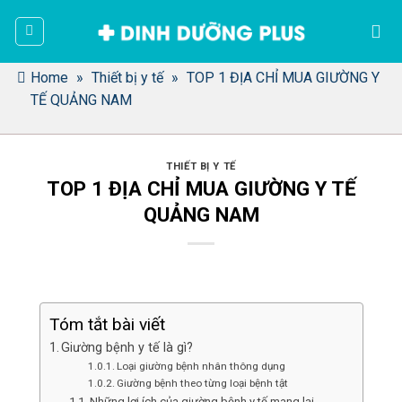
Bỏ
qua
nội
dung
Home
»
Thiết bị y tế
»
TOP 1 ĐỊA CHỈ MUA GIƯỜNG Y
TẾ QUẢNG NAM
THIẾT BỊ Y TẾ
TOP 1 ĐỊA CHỈ MUA GIƯỜNG Y TẾ
QUẢNG NAM
Tóm tắt bài viết
Giường bệnh y tế là gì?
Loại giường bệnh nhân thông dụng
Giường bệnh theo từng loại bệnh tật
Những lợi ích của giường bệnh y tế mang lại