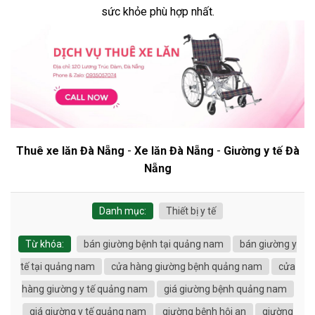
sức khỏe phù hợp nhất.
Thuê xe lăn Đà Nẵng
-
Xe lăn Đà Nẵng
-
Giường y tế Đà
Nẵng
Danh mục:
Thiết bị y tế
Từ khóa:
bán giường bệnh tại quảng nam
bán giường y
tế tại quảng nam
cửa hàng giường bệnh quảng nam
cửa
hàng giường y tế quảng nam
giá giường bệnh quảng nam
giá giường y tế quảng nam
giường bệnh hội an
giường