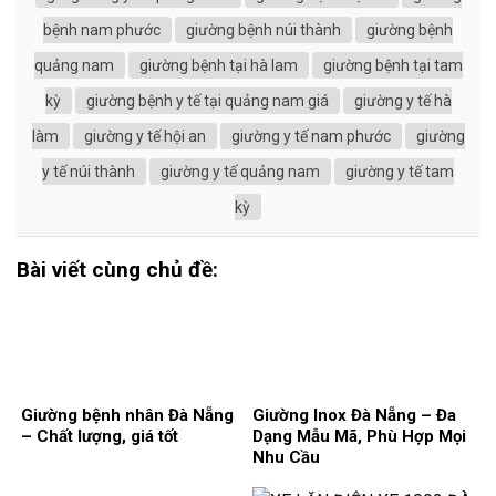
bệnh nam phước
giường bệnh núi thành
giường bệnh
quảng nam
giường bệnh tại hà lam
giường bệnh tại tam
kỳ
giường bệnh y tế tại quảng nam giá
giường y tế hà
làm
giường y tế hội an
giường y tế nam phước
giường
y tế núi thành
giường y tế quảng nam
giường y tế tam
kỳ
Bài viết cùng chủ đề:
Giường bệnh nhân Đà Nẵng
Giường Inox Đà Nẵng – Đa
– Chất lượng, giá tốt
Dạng Mẫu Mã, Phù Hợp Mọi
Nhu Cầu