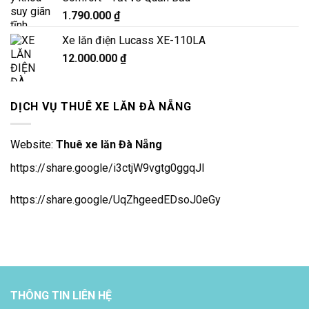
1.790.000
₫
Xe lăn điện Lucass XE-110LA
12.000.000
₫
DỊCH VỤ THUÊ XE LĂN ĐÀ NẴNG
Website:
Thuê xe lăn Đà Nẵng
https://share.google/i3ctjW9vgtg0ggqJl
https://share.google/UqZhgeedEDsoJ0eGy
THÔNG TIN LIÊN HỆ