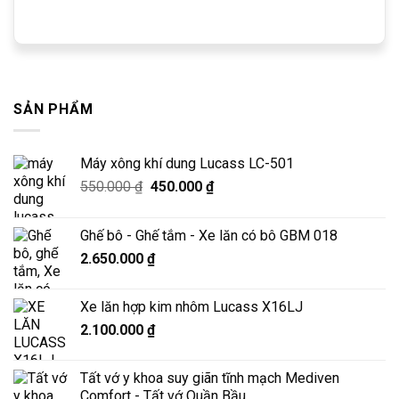
SẢN PHẨM
Máy xông khí dung Lucass LC-501
Giá
Giá
550.000
₫
450.000
₫
gốc
hiện
là:
tại
Ghế bô - Ghế tắm - Xe lăn có bô GBM 018
550.000 ₫.
là:
2.650.000
₫
450.000 ₫.
Xe lăn hợp kim nhôm Lucass X16LJ
2.100.000
₫
Tất vớ y khoa suy giãn tĩnh mạch Mediven
Comfort - Tất vớ Quần Bầu