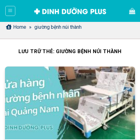
Bỏ
qua
nội
dung
Home
»
giường bệnh núi thành
LƯU TRỮ THẺ:
GIƯỜNG BỆNH NÚI THÀNH