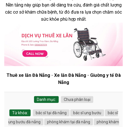
Nền tảng này giúp bạn dễ dàng tra cứu, đánh giá chất lượng
các cơ sở khám chữa bệnh, từ đó đưa ra lựa chọn chăm sóc
sức khỏe phù hợp nhất.
Thuê xe lăn Đà Nẵng
-
Xe lăn Đà Nẵng
-
Giường y tế Đà
Nẵng
Danh mục:
Chưa phân loại
Từ khóa:
bác sĩ tại đà nẵng
bác sĩ ung bướu
bác sĩ
ung bướu đà nẵng
phòng khám tại đà nẵng
phòng khám