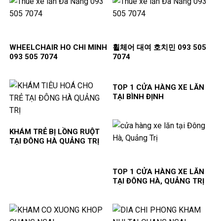
WHEELCHAIR HO CHI MINH
휠체어 대여 호치민 093 505
093 505 7074
7074
TOP 1 CỬA HÀNG XE LĂN
TẠI BÌNH ĐỊNH
KHÁM TRẺ BỊ LỒNG RUỘT
TẠI ĐÔNG HÀ QUẢNG TRỊ
TOP 1 CỬA HÀNG XE LĂN
TẠI ĐÔNG HÀ, QUẢNG TRỊ