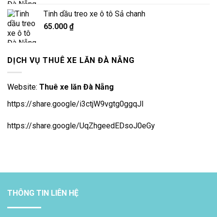
Tinh dầu treo xe ô tô Sả chanh
65.000
₫
DỊCH VỤ THUÊ XE LĂN ĐÀ NẴNG
Website:
Thuê xe lăn Đà Nẵng
https://share.google/i3ctjW9vgtg0ggqJl
https://share.google/UqZhgeedEDsoJ0eGy
THÔNG TIN LIÊN HỆ