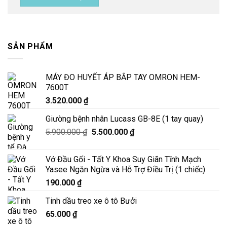
SẢN PHẨM
MÁY ĐO HUYẾT ÁP BẮP TAY OMRON HEM-
7600T
3.520.000
₫
Giường bệnh nhân Lucass GB-8E (1 tay quay)
Giá
Giá
5.900.000
₫
5.500.000
₫
gốc
hiện
là:
tại
Vớ Đầu Gối - Tất Y Khoa Suy Giãn Tĩnh Mạch
5.900.000 ₫.
là:
Yasee Ngăn Ngừa và Hỗ Trợ Điều Trị (1 chiếc)
5.500.000 ₫.
190.000
₫
Tinh dầu treo xe ô tô Bưởi
65.000
₫