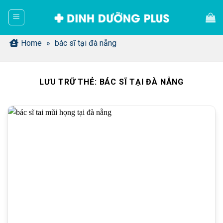
Bỏ
qua
nội
dung
Home
»
bác sĩ tại đà nẵng
LƯU TRỮ THẺ:
BÁC SĨ TẠI ĐÀ NẴNG