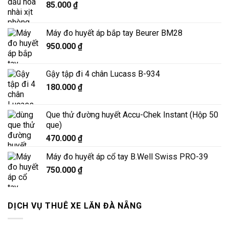
85.000
₫
Máy đo huyết áp bắp tay Beurer BM28
950.000
₫
Gậy tập đi 4 chân Lucass B-934
180.000
₫
Que thử đường huyết Accu-Chek Instant (Hộp 50
que)
470.000
₫
Máy đo huyết áp cổ tay B.Well Swiss PRO-39
750.000
₫
DỊCH VỤ THUÊ XE LĂN ĐÀ NẴNG