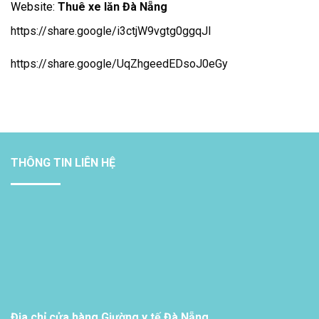
Website:
Thuê xe lăn Đà Nẵng
https://share.google/i3ctjW9vgtg0ggqJl
https://share.google/UqZhgeedEDsoJ0eGy
THÔNG TIN LIÊN HỆ
Địa chỉ cửa hàng Giường y tế Đà Nẵng